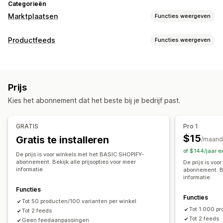
Categorieën
Marktplaatsen
Functies weergeven
Vermeldingsbeheer
Productfeeds
Functies weergeven
Automatisering van feeds
Productfeed
Aanpassing van feeds
Productsynchronisatie
Productselectie
Kenmerkfiltering
Kenmerktoewijzing
Metavelden
Aanbodsynchronisatie
Lokale valuta
Vertaling van feeds
Prijs
AI-toewijzing
Aangepaste formules
Aangepaste labels
Bulkupload
Aangepaste vermeldingen
Kies het abonnement dat het beste bij je bedrijf past.
Aangepaste regels
Remarketing-tags
Lokale voorraad
Analytics van vermeldingen
Gelokaliseerde feeds
Meerdere valuta
Meerdere talen
Bestellingenbeheer
GRATIS
Pro 1
Variantsynchronisatie
Collectietargeting
Bulkbestellingen
Synchronisatie van bestellingen
$15
Gratis te installeren
/maand
Feedbeheer
Voorraadsynchronisatie
of $144/jaar 
De prijs is voor winkels met het BASIC SHOPIFY-
Productsynchronisatie
Bulkbewerking
Winkelupdates
abonnement. Bekijk alle prijsopties voor meer
De prijs is vo
informatie.
abonnement. Be
Updates in realtime
Geplande synchronisatie
informatie.
Foutvalidatie
Productselectie
Targetspecifieke locaties
Functies
Voorraadondersteuning
GTIN-beheer
Headless
Functies
Tot 50 producten/100 varianten per winkel
Tot 1.000 p
Conversietracking
Feedoptimalisatie
Tot 2 feeds
Tot 2 feeds
Geen feedaanpassingen