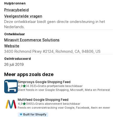
Hulpbronnen
Privacybeleid
Veelgestelde vragen
Deze ontwikkelaar biedt geen directe ondersteuning in het
Nederlands.
Ontwikkelaar
Mirasvit Ecommerce Solutions
Website
3400 Richmond Pkwy #2124, Richmond, CA, 94806, US
Geïntroduceerd
26 juli 2019
Meer apps zoals deze
Simprosys Google Shopping Feed
van 5 sterren
4,9
(4.353)
•
Gratis proefperiode beschikbaar
4353 recensies in totaal
Dient feeds in voor Google Shopping, Microsoft, Meta en Pinterest
Multifeed Google Shopping Feed
van 5 sterren
4,9
(965)
•
Gratis abonnement beschikbaar
965 recensies in totaal
Feeds en conversietracking voor Google, Facebook, Awin en meer
Built for Shopify