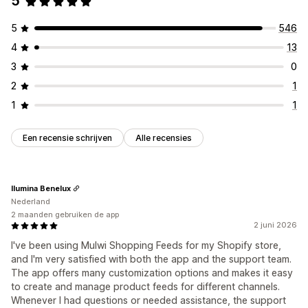
5
5
546
4
13
3
0
2
1
1
1
Een recensie schrijven
Alle recensies
Ilumina Benelux
Nederland
2 maanden gebruiken de app
2 juni 2026
I've been using Mulwi Shopping Feeds for my Shopify store,
and I'm very satisfied with both the app and the support team.
The app offers many customization options and makes it easy
to create and manage product feeds for different channels.
Whenever I had questions or needed assistance, the support