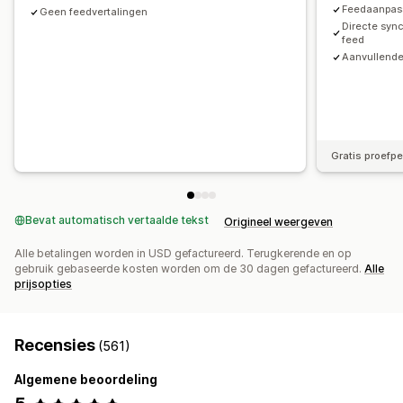
Prestaties bijhouden
Multi-format
Feedaanpas
Geen feedvertalingen
Directe sync
feed
Aanvullend
Gratis proefp
Bevat automatisch vertaalde tekst
Origineel weergeven
Alle betalingen worden in USD gefactureerd. Terugkerende en op
gebruik gebaseerde kosten worden om de 30 dagen gefactureerd.
Alle
prijsopties
Recensies
(561)
Algemene beoordeling