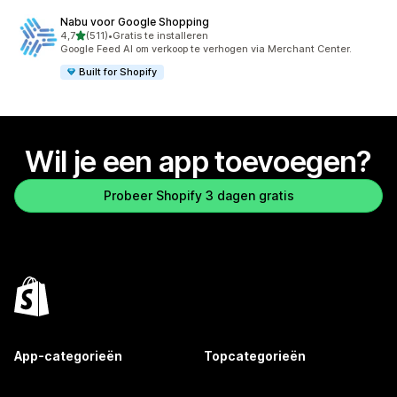
Nabu voor Google Shopping
van 5 sterren
4,7
(511)
•
Gratis te installeren
511 recensies in totaal
Google Feed AI om verkoop te verhogen via Merchant Center.
Built for Shopify
Wil je een app toevoegen?
Probeer Shopify 3 dagen gratis
App-categorieën
Topcategorieën