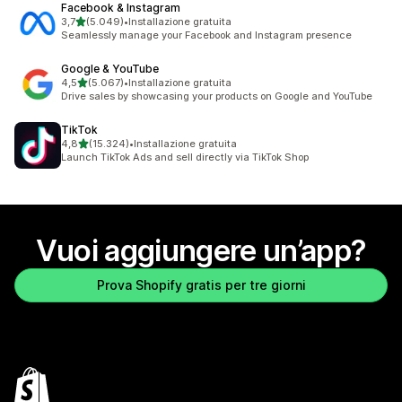
Facebook & Instagram
stelle su 5
3,7
(5.049)
•
Installazione gratuita
5049 recensioni totali
Seamlessly manage your Facebook and Instagram presence
Google & YouTube
stelle su 5
4,5
(5.067)
•
Installazione gratuita
5067 recensioni totali
Drive sales by showcasing your products on Google and YouTube
TikTok
stelle su 5
4,8
(15.324)
•
Installazione gratuita
15324 recensioni totali
Launch TikTok Ads and sell directly via TikTok Shop
Vuoi aggiungere un’app?
Prova Shopify gratis per tre giorni