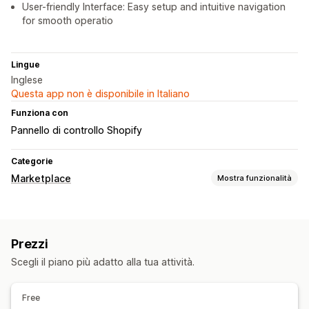
User-friendly Interface: Easy setup and intuitive navigation
for smooth operatio
Lingue
Inglese
Questa app non è disponibile in Italiano
Funziona con
Pannello di controllo Shopify
Categorie
Marketplace
Mostra funzionalità
Gestione delle inserzioni
Automazione dei feed
Feed dei prodotti
Prezzi
Sincronizzazione dei prodotti
Scegli il piano più adatto alla tua attività.
Gestione degli ordini
Sincronizzazione degli ordini
Free