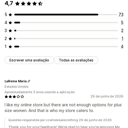
4,7
5
73
4
5
3
2
2
1
1
4
Escrever uma avaliação
Todas as avaliações
LaReine Maria
Estados Unidos
Aproximadamente 3 anos usando a aplicação
29 de junho de 2026
I like my online store but there are not enough options for plus
size women. And that is who my store caters to.
Questão respondida por ccwholesaleclothing 29 de junho de 2026
Thank you for your feedback! We're glad to hear you're enjoying My