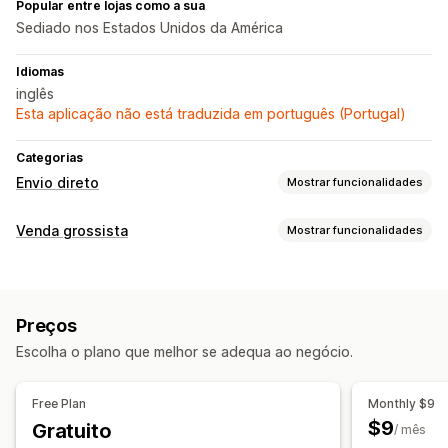
Popular entre lojas como a sua
Sediado nos Estados Unidos da América
Idiomas
inglês
Esta aplicação não está traduzida em português (Portugal)
Categorias
Envio direto
Mostrar funcionalidades
Produtos que pode vender
Venda grossista
Mostrar funcionalidades
Vestuário e acessórios
Malas e bagagem
Saúde e beleza
Opções de preços
Locais de aquisição
Grupos de clientes
Preços personalizados
Estados Unidos
Preços
Códigos de desconto
Preços diferenciados
Escolha o plano que melhor se adequa ao negócio.
Descontos de volume
Início de sessão grossista
Gestão de encomendas
Free Plan
Monthly $9
Processamento em lote
Estado da encomenda
$9
Gratuito
/ mês
Sincronização de inventário
Estado do inventário