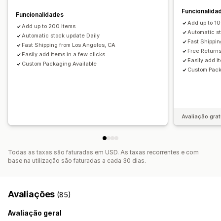
Importar e exportar
Funcionalida
Funcionalidades
Add up to 1
Add up to 200 items
Automatic s
Automatic stock update Daily
Fast Shippin
Fast Shipping from Los Angeles, CA
Free Return
Easily add items in a few clicks
Easily add i
Custom Packaging Available
Custom Pack
Avaliação grat
Todas as taxas são faturadas em USD. As taxas recorrentes e com
base na utilização são faturadas a cada 30 dias.
Avaliações
(85)
Avaliação geral