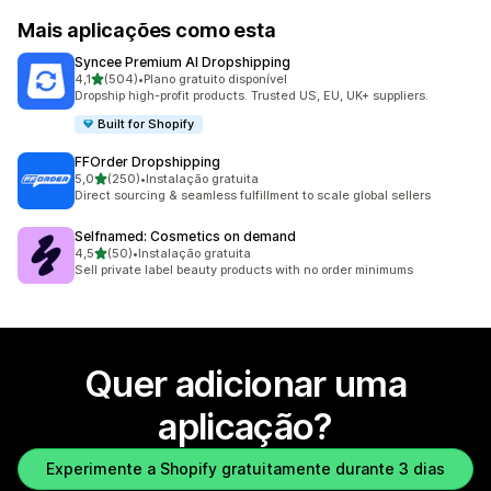
Mais aplicações como esta
Syncee Premium AI Dropshipping
de 5 estrelas
4,1
(504)
•
Plano gratuito disponível
504 total de avaliações
Dropship high-profit products. Trusted US, EU, UK+ suppliers.
Built for Shopify
FFOrder Dropshipping
de 5 estrelas
5,0
(250)
•
Instalação gratuita
250 total de avaliações
Direct sourcing & seamless fulfillment to scale global sellers
Selfnamed: Cosmetics on demand
de 5 estrelas
4,5
(50)
•
Instalação gratuita
50 total de avaliações
Sell private label beauty products with no order minimums
Quer adicionar uma
aplicação?
Experimente a Shopify gratuitamente durante 3 dias