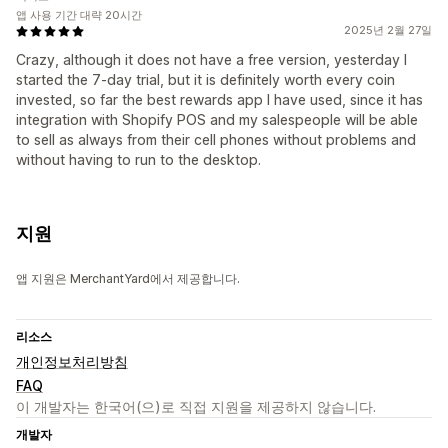
앱 사용 기간 대략 20시간
2025년 2월 27일
Crazy, although it does not have a free version, yesterday I
started the 7-day trial, but it is definitely worth every coin
invested, so far the best rewards app I have used, since it has
integration with Shopify POS and my salespeople will be able
to sell as always from their cell phones without problems and
without having to run to the desktop.
지원
앱 지원은 MerchantYard에서 제공합니다.
리소스
개인정보처리방침
FAQ
이 개발자는 한국어(으)로 직접 지원을 제공하지 않습니다.
개발자