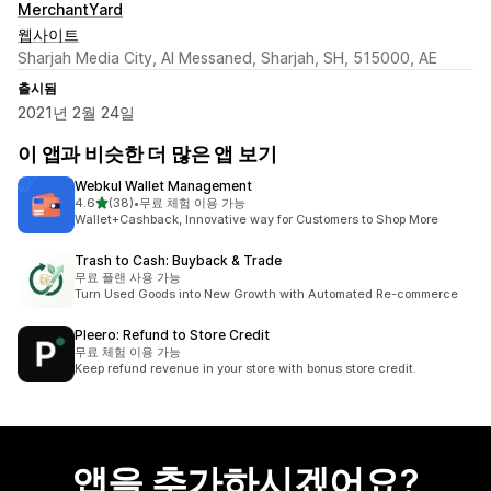
MerchantYard
웹사이트
Sharjah Media City, Al Messaned, Sharjah, SH, 515000, AE
출시됨
2021년 2월 24일
이 앱과 비슷한 더 많은 앱 보기
Webkul Wallet Management
별 5개 중
4.6
(38)
•
무료 체험 이용 가능
총 리뷰 38개
Wallet+Cashback, Innovative way for Customers to Shop More
Trash to Cash: Buyback & Trade
무료 플랜 사용 가능
Turn Used Goods into New Growth with Automated Re-commerce
Pleero: Refund to Store Credit
무료 체험 이용 가능
Keep refund revenue in your store with bonus store credit.
앱을 추가하시겠어요?