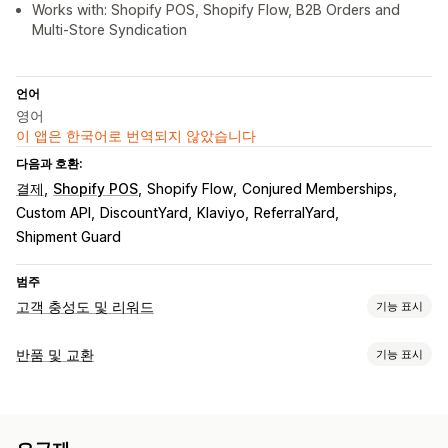
Works with: Shopify POS, Shopify Flow, B2B Orders and
Multi-Store Syndication
언어
영어
이 앱은 한국어로 번역되지 않았습니다
다음과 호환:
결제
Shopify POS
Shopify Flow
Conjured Memberships
Custom API
DiscountYard
Klaviyo
ReferralYard
Shipment Guard
범주
고객 충성도 및 리워드
기능 표시
프로그램 유형
반품 및 교환
기능 표시
리워드 프로그램
캐시백 프로그램
디지털 지갑
반품 옵션
제공할 수 있는 리워드
수동 환불
기프트 카드
스토어 크레딧
포인트
캐시백
스토어 크레딧
무료 배송