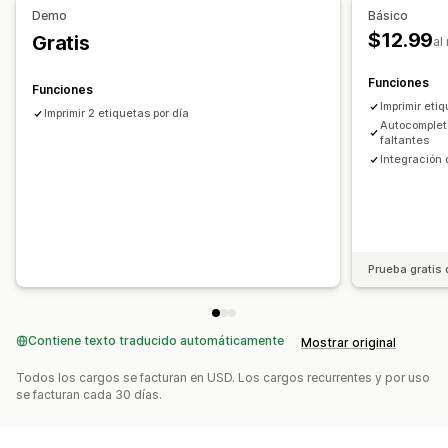
Sincronización de pedidos
Demo
Básico
$12.99
Gratis
al
Funciones
Funciones
Imprimir eti
Imprimir 2 etiquetas por día
Autocomplet
faltantes
Integración 
Prueba gratis 
Contiene texto traducido automáticamente
Mostrar original
Todos los cargos se facturan en USD. Los cargos recurrentes y por uso
se facturan cada 30 días.