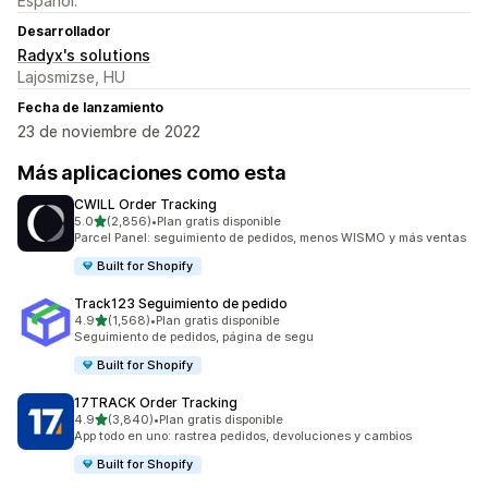
Español.
Desarrollador
Radyx's solutions
Lajosmizse, HU
Fecha de lanzamiento
23 de noviembre de 2022
Más aplicaciones como esta
CWILL Order Tracking
de 5 estrellas
5.0
(2,856)
•
Plan gratis disponible
2856 reseñas en total
Parcel Panel: seguimiento de pedidos, menos WISMO y más ventas
Built for Shopify
Track123 Seguimiento de pedido
de 5 estrellas
4.9
(1,568)
•
Plan gratis disponible
1568 reseñas en total
Seguimiento de pedidos, página de segu
Built for Shopify
17TRACK Order Tracking
de 5 estrellas
4.9
(3,840)
•
Plan gratis disponible
3840 reseñas en total
App todo en uno: rastrea pedidos, devoluciones y cambios
Built for Shopify