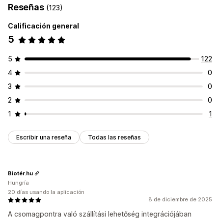
Reseñas
(123)
Calificación general
5
5
122
4
0
3
0
2
0
1
1
Escribir una reseña
Todas las reseñas
Biotér.hu
Hungría
20 días usando la aplicación
8 de diciembre de 2025
A csomagpontra való szállítási lehetőség integrációjában