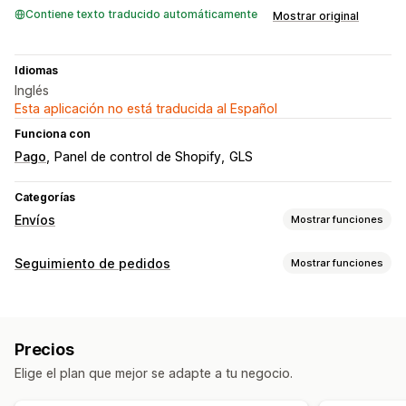
Contiene texto traducido automáticamente
Mostrar original
Idiomas
Inglés
Esta aplicación no está traducida al Español
Funciona con
Pago
Panel de control de Shopify
GLS
Categorías
Envíos
Mostrar funciones
Etiquetas y embalaje
Seguimiento de pedidos
Mostrar funciones
Creación de etiquetas
Impresión masiva
Seguimiento
Validación de direcciones
Nota de entrega
API
Etiquetas de devolución
Sincronización de pedidos
Precios
Múltiples idiomas
Notificaciones
Elige el plan que mejor se adapte a tu negocio.
Automatizaciones
Gestión de envíos