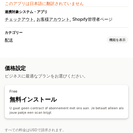
このアプリは日本語に翻訳されていません
連携対象システム・アプリ
チェックアウト
お客様アカウント
Shopify管理者ページ
カテゴリー
配送
機能を表示
ラベルと梱包
ラベル作成
一括印刷
カスタムドキュメント
返品用ラベル
価格設定
配送保険
配送ルール
注文の同期
複数言語
配送業者の選択
ビジネスに最適なプランをお選びください。
配送品の管理
注文の同期
リアルタイム追跡
ブランド化された追跡ページ
Free
メール通知
注文の更新
無料インストール
U gaat geen contract of abonnement met ons aan. Je betaalt alleen als
jouw pakje een scan krijgt.
すべての料金はUSDで請求されます。