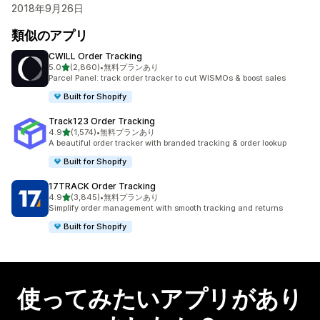
2018年9月26日
類似のアプリ
CWILL Order Tracking
5つ星中
5.0
(2,860)
•
無料プランあり
合計レビュー数：2860件
Parcel Panel: track order tracker to cut WISMOs & boost sales
Built for Shopify
Track123 Order Tracking
5つ星中
4.9
(1,574)
•
無料プランあり
合計レビュー数：1574件
A beautiful order tracker with branded tracking & order lookup
Built for Shopify
17TRACK Order Tracking
5つ星中
4.9
(3,845)
•
無料プランあり
合計レビュー数：3845件
Simplify order management with smooth tracking and returns
Built for Shopify
使ってみたいアプリがあり