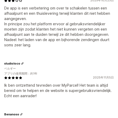
2025年10月23日
De app is een verbetering om over te schakelen tussen een
afhaalpunt en een thuislevering terwijl klanten dit niet hebben
aangegeven.
In principe zou het platform ervoor al gebruiksvriendelijker
moeten zijn zodat klanten het niet kunnen vergeten om een
afhaalpunt aan te duiden terwijl ze dit hebben doorgegeven.
Nadeel: het laden van de app en bijhorende zendingen duurt
soms zeer lang.
studioloco
ベルギー
アプリの使用期間：約1年
2025年11月5日
Ik ben ontzettend tevreden over MyParcel! Het team is altijd
bereid om te helpen en de website is supergebruiksvriendelijk.
Echt een aanrader!
Benanoso