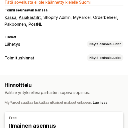
Tätä sovellusta ei ole käännetty kielelle Suomi
Toimii seuraavan kanssa:
Kassa
Asiakastilit
Shopify Admin
MyParcel
Orderbeheer
Pakbonnen
PostNL
Luokat
Lähetys
Näytä ominaisuudet
Tarrat ja pakkaukset
Toimitushinnat
Näytä ominaisuudet
Tarrojen luominen
Joukkotulostus
Osoitteen vahvistus
Hinnan laskeminen
Pakkausluettelot
Tulliasiakirjat
Palautustarrat
Kuljetuspalveluperusteinen
Kokoperusteinen
Viivakoodien skannaus
Poimintaluettelot
Hinnoittelu
Painoperusteinen
Postinumero
Useat alueet
Toimitusvakuutus
Toimitussäännöt
Valitse yrityksellesi parhaiten sopiva sopimus.
Kuljetuspalvelun valinta
Toimitushinnat
Mukautukset
MyParcel saattaa laskuttaa ulkoiset maksut erikseen.
Lue lisää
Mukautetut ilmoitukset
Seurantasivut
Toimituspäivä
Lähetysten hallinnointi
Ajastaminen
Osoitteen vahvistus
Mukautetut säännöt
Tilausten synkronointi
Reaaliaikainen seuranta
Free
Brändätty seurantasivu
Toimitusten analytiikka
Ilmainen asennus