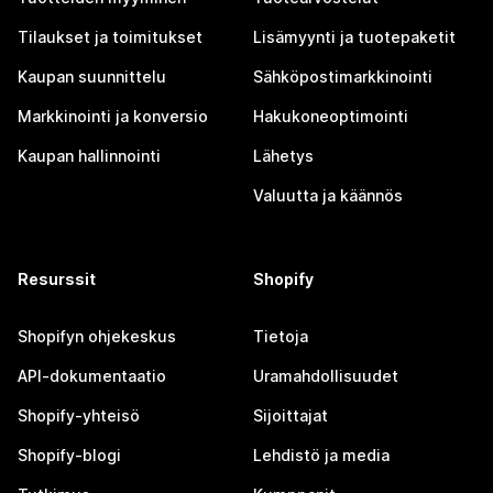
Tilaukset ja toimitukset
Lisämyynti ja tuotepaketit
Kaupan suunnittelu
Sähköpostimarkkinointi
Markkinointi ja konversio
Hakukoneoptimointi
Kaupan hallinnointi
Lähetys
Valuutta ja käännös
Resurssit
Shopify
Shopifyn ohjekeskus
Tietoja
API-dokumentaatio
Uramahdollisuudet
Shopify-yhteisö
Sijoittajat
Shopify-blogi
Lehdistö ja media