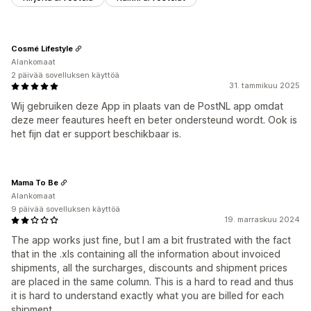
Cosmé Lifestyle
Alankomaat
2 päivää sovelluksen käyttöä
31. tammikuu 2025
Wij gebruiken deze App in plaats van de PostNL app omdat
deze meer feautures heeft en beter ondersteund wordt. Ook is
het fijn dat er support beschikbaar is.
Mama To Be
Alankomaat
9 päivää sovelluksen käyttöä
19. marraskuu 2024
The app works just fine, but I am a bit frustrated with the fact
that in the .xls containing all the information about invoiced
shipments, all the surcharges, discounts and shipment prices
are placed in the same column. This is a hard to read and thus
it is hard to understand exactly what you are billed for each
shipment.