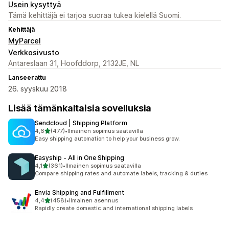
Usein kysyttyä
Tämä kehittäjä ei tarjoa suoraa tukea kielellä Suomi.
Kehittäjä
MyParcel
Verkkosivusto
Antareslaan 31, Hoofddorp, 2132JE, NL
Lanseerattu
26. syyskuu 2018
Lisää tämänkaltaisia sovelluksia
Sendcloud | Shipping Platform
/ 5 tähteä
4,6
(477)
•
Ilmainen sopimus saatavilla
477 arvostelua yhteensä
Easy shipping automation to help your business grow.
Easyship ‑ All in One Shipping
/ 5 tähteä
4,1
(361)
•
Ilmainen sopimus saatavilla
361 arvostelua yhteensä
Compare shipping rates and automate labels, tracking & duties
Envia Shipping and Fulfillment
/ 5 tähteä
4,4
(458)
•
Ilmainen asennus
458 arvostelua yhteensä
Rapidly create domestic and international shipping labels