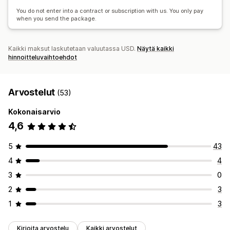
You do not enter into a contract or subscription with us. You only pay
when you send the package.
Kaikki maksut laskutetaan valuutassa USD.
Näytä kaikki
hinnoitteluvaihtoehdot
Arvostelut
(53)
Kokonaisarvio
4,6
5
43
4
4
3
0
2
3
1
3
Kirjoita arvostelu
Kaikki arvostelut