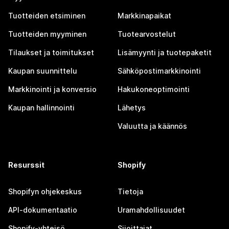
Tuotteiden etsiminen
Markkinapaikat
Tuotteiden myyminen
Tuotearvostelut
Tilaukset ja toimitukset
Lisämyynti ja tuotepaketit
Kaupan suunnittelu
Sähköpostimarkkinointi
Markkinointi ja konversio
Hakukoneoptimointi
Kaupan hallinnointi
Lähetys
Valuutta ja käännös
Resurssit
Shopify
Shopifyn ohjekeskus
Tietoja
API-dokumentaatio
Uramahdollisuudet
Shopify-yhteisö
Sijoittajat