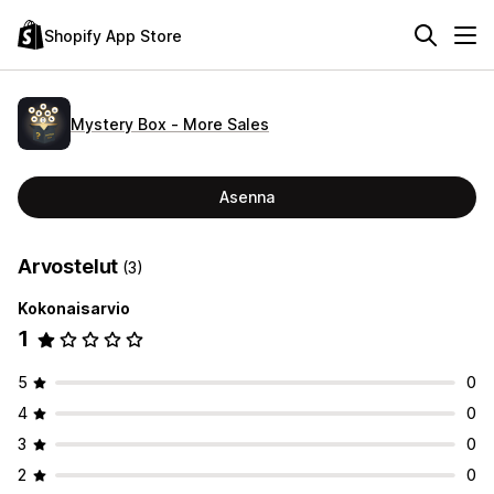
Shopify App Store
Mystery Box ‑ More Sales
Asenna
Arvostelut
(3)
Kokonaisarvio
1
5
0
4
0
3
0
2
0