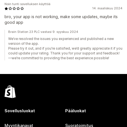
Noin tunti sovelluksen käyttöä
14. maaliskuu 2024
bro, your app is not working, make some updates, maybe its
good app
Brain Station 23 PLC vastasi 9. syyskuu 2024
We’ve resolved the issues you experienced and published a new
version of the app.
Please try it out, and if you’re satisfied, we’d greatly appreciate it if you
could update your rating. Thank you for your support and feedback!
—we’re committed to providing the best experience possible!
Sovellusluokat
Pääluokat
Myyntikanavat
Suoratoimitus