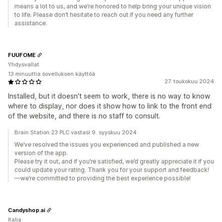
means a lot to us, and we’re honored to help bring your unique vision
to life. Please don’t hesitate to reach out if you need any further
assistance.
FUUFOME
Yhdysvallat
13 minuuttia sovelluksen käyttöä
27. toukokuu 2024
Installed, but it doesn't seem to work, there is no way to know
where to display, nor does it show how to link to the front end
of the website, and there is no staff to consult.
Brain Station 23 PLC vastasi 9. syyskuu 2024
We’ve resolved the issues you experienced and published a new
version of the app.
Please try it out, and if you’re satisfied, we’d greatly appreciate it if you
could update your rating. Thank you for your support and feedback!
—we’re committed to providing the best experience possible!
Candyshop.ai
Italia