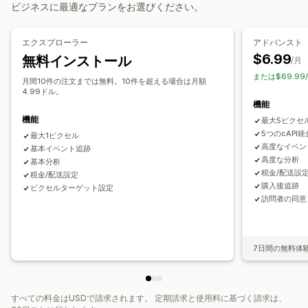
キャンペーン管理
ビジネスに最適なプランをお選びください。
マーケティングアトリビューション
チェックアウト分析
SNS
ピクセル管理
購入の追跡
カゴ落ち
ピクセル追跡
エクスプローラー
アドバンスト
パフォーマンス分析
$6.99
無料インストール
ビジュアルとレポート
/月
エンゲージメント指標
コンバージョントラッキング
または$69.99
分析ダッシュボード
ダッシュボード
インプレッション数
UTMアトリビューション
月間10件の注文までは無料。10件を超える場合は月額
4.99ドル。
トラフィック元
機能
機能
最大5ピクセ
5つのcAPI統
最大1ピクセル
高度なイベン
基本イベント追跡
高度な分析
基本分析
税金/配送設
税金/配送設定
購入後追跡
ピクセルターゲット設定
訪問者の同意
7日間の無料体
すべての料金はUSDで請求されます。 定期請求と使用料に基づく請求は、