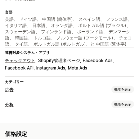
言語
英語、 ドイツ語、 中国語 (簡体字)、 スペイン語、 フランス語、
イタリア語、 日本語、 オランダ語、 ポルトガル語 (ブラジル)、
スウェーデン語、 フィンランド語、 ポーランド語、 デンマーク
語、 韓国語、 トルコ語、 ノルウェー語 (ブークモール)、 チェコ
語、 タイ語、 ポルトガル語 (ポルトガル)、と 中国語 (繁体字)
連携対象システム・アプリ
チェックアウト
Shopify管理者ページ
Facebook Ads
Facebook API
Instagram Ads
Meta Ads
カテゴリー
広告
機能を表示
ターゲティング
分析
機能を表示
オーディエンスセグメント
類似オーディエンス
お客様の操作動向
カスタムオーディエンス
購買層
デバイス
イベント別
イベント追跡
ページ閲覧回数
操作動向
プラットフォーム
リターゲティング
価格設定
マーケティングと販売