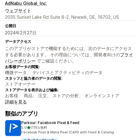
AdNabu Global, Inc.
ウェブサイト
2035 Sunset Lake Rd Suite B-2, Newark, DE, 19702, US
公開日
2024年2月27日
データアクセス
このアプリがストアで機能するためには、次のデータにアクセス
する必要があります。 その理由については、開発者向けの
プライ
バシーポリシー
でご確認ください。
お客様データの閲覧:
機微データ、 デバイスとアクティビティのデータ
スタッフと協力者のデータの閲覧:
ストアオーナー
ストアデータを表示および編集:
お客様、 商品、 注文、 ストアの分析、 オンラインストア
詳細を見る
類似のアプリ
Parkour: Facebook Pixel & Feed
5つ星中
5.0
(175)
•
無料
合計レビュー数：175件
Facebook Pixel & Meta Pixel (CAPI) with Feed & Catalog