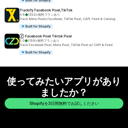
Built for Shopify
Trackify Facebook Pixel,TikTok
5つ星中
4.8
(352)
•
無料プランあり
合計レビュー数：352件
Track Meta Pixels Facebook, TikTok Pixel, CAPI, Feed & Catalog
Built for Shopify
Ⓩ Facebook Pixel Tiktok Pixel
5つ星中
5.0
(159)
•
無料プランあり
合計レビュー数：159件
Track Facebook Pixel, Meta Pixel, TikTok Pixel w/ CAPI & Feed
Built for Shopify
使ってみたいアプリがあり
ましたか？
Shopifyを3日間無料でお試しください