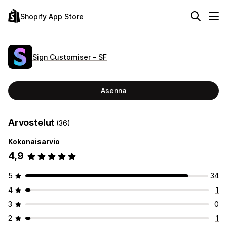
Shopify App Store
Sign Customiser ‑ SF
Asenna
Arvostelut
(36)
Kokonaisarvio
4,9
5
34
4
1
3
0
2
1