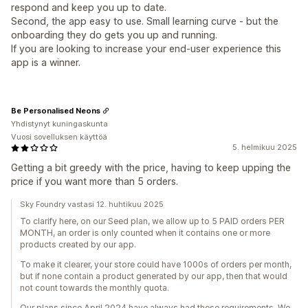
respond and keep you up to date.
Second, the app easy to use. Small learning curve - but the
onboarding they do gets you up and running.
If you are looking to increase your end-user experience this
app is a winner.
Be Personalised Neons
Yhdistynyt kuningaskunta
Vuosi sovelluksen käyttöä
5. helmikuu 2025
Getting a bit greedy with the price, having to keep upping the
price if you want more than 5 orders.
Sky Foundry vastasi 12. huhtikuu 2025
To clarify here, on our Seed plan, we allow up to 5 PAID orders PER
MONTH, an order is only counted when it contains one or more
products created by our app.
To make it clearer, your store could have 1000s of orders per month,
but if none contain a product generated by our app, then that would
not count towards the monthly quota.
Our plans since April 2024 have always had these requirements. We