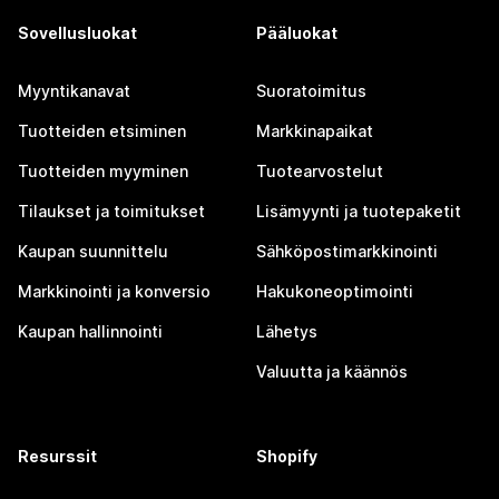
Sovellusluokat
Pääluokat
Myyntikanavat
Suoratoimitus
Tuotteiden etsiminen
Markkinapaikat
Tuotteiden myyminen
Tuotearvostelut
Tilaukset ja toimitukset
Lisämyynti ja tuotepaketit
Kaupan suunnittelu
Sähköpostimarkkinointi
Markkinointi ja konversio
Hakukoneoptimointi
Kaupan hallinnointi
Lähetys
Valuutta ja käännös
Resurssit
Shopify