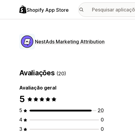
Shopify App Store
NestAds Marketing Attribution
Avaliações
(20)
Avaliação geral
5
5
20
4
0
3
0