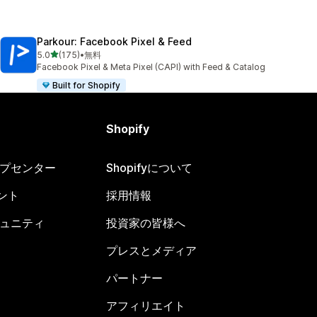
Parkour: Facebook Pixel & Feed
5つ星中
5.0
(175)
•
無料
合計レビュー数：175件
Facebook Pixel & Meta Pixel (CAPI) with Feed & Catalog
Built for Shopify
Shopify
ヘルプセンター
Shopifyについて
ント
採用情報
コミュニティ
投資家の皆様へ
プレスとメディア
パートナー
アフィリエイト