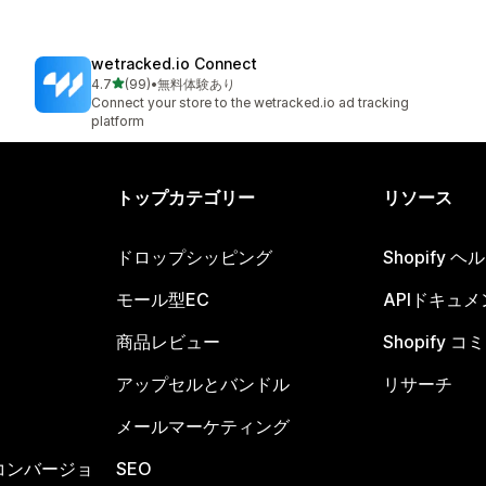
wetracked.io Connect
5つ星中
4.7
(99)
•
無料体験あり
合計レビュー数：99件
Connect your store to the wetracked.io ad tracking
platform
トップカテゴリー
リソース
ドロップシッピング
Shopify 
モール型EC
APIドキュメ
商品レビュー
Shopify 
アップセルとバンドル
リサーチ
メールマーケティング
コンバージョ
SEO