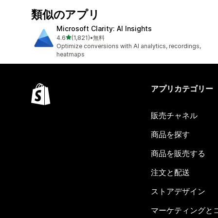
類似のアプリ
Microsoft Clarity: AI Insights
5つ星中
4.6
(1,821)
•
無料
合計レビュー数：1821件
Optimize conversions with AI analytics, recordings,
heatmaps
アプリカテゴリー
販売チャネル
商品を探す
商品を販売する
注文と配送
ストアデザイン
マーケティングと