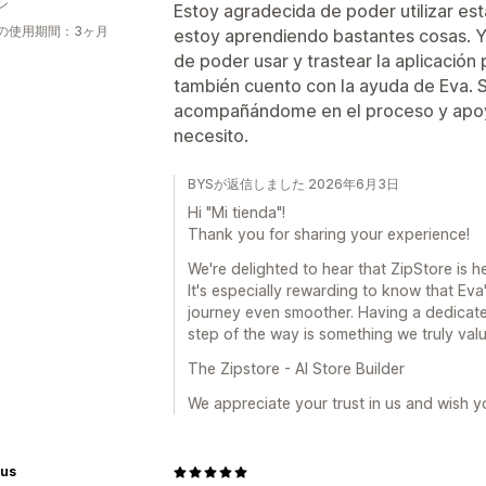
ン
Estoy agradecida de poder utilizar esta
の使用期間：3ヶ月
estoy aprendiendo bastantes cosas. 
de poder usar y trastear la aplicación
también cuento con la ayuda de Eva. 
acompañándome en el proceso y ap
necesito.
BYSが返信しました 2026年6月3日
Hi "Mi tienda"!
Thank you for sharing your experience!
We're delighted to hear that ZipStore is 
It's especially rewarding to know that E
journey even smoother. Having a dedicate
step of the way is something we truly valu
The Zipstore - AI Store Builder
We appreciate your trust in us and wish 
tus