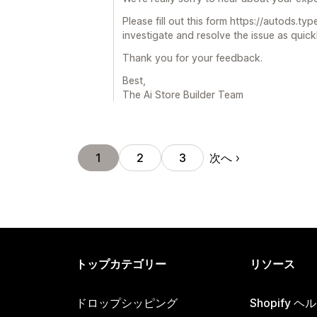
Please fill out this form https://autods.
investigate and resolve the issue as quick
Thank you for your feedback.
Best,
The Ai Store Builder Team
次へ
1
2
3
トップカテゴリー
リソース
ドロップシッピング
Shopify 