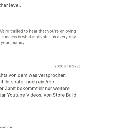
her level.
’re thrilled to hear that you’re enjoying
r success is what motivates us every day.
 your journey!
2026年1月29日
ichts von dem was versprochen
lt Ihr später noch ein Abo
rer Zahlt bekommt ihr nur weitere
aar Youtube Videos. Von Store Build
erience.