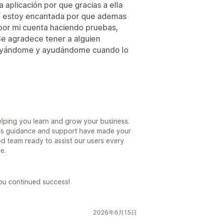
 aplicación por que gracias a ella
Y estoy encantada por que ademas
 por mi cuenta haciendo pruebas,
Se agradece tener a alguien
oyándome y ayudándome cuando lo
helping you learn and grow your business.
va's guidance and support have made your
d team ready to assist our users every
e.
you continued success!
2026年6月15日