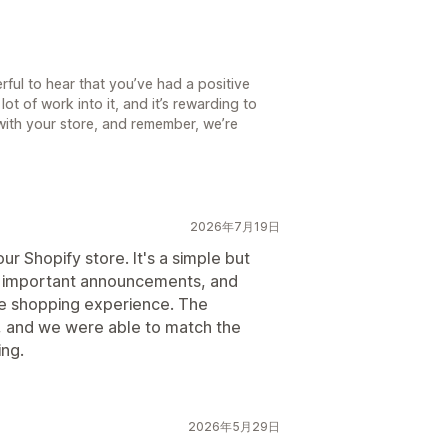
erful to hear that you’ve had a positive
lot of work into it, and it’s rewarding to
 with your store, and remember, we’re
2026年7月19日
ur Shopify store. It's a simple but
s, important announcements, and
he shopping experience. The
, and we were able to match the
ing.
2026年5月29日