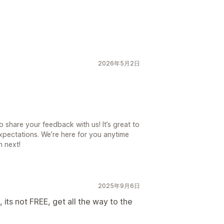
2026年5月2日
o share your feedback with us! It’s great to
xpectations. We’re here for you anytime
h next!
2025年9月6日
its not FREE, get all the way to the