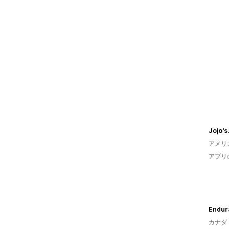
Jojo's
アメリ
アプリ
Endur
カナダ