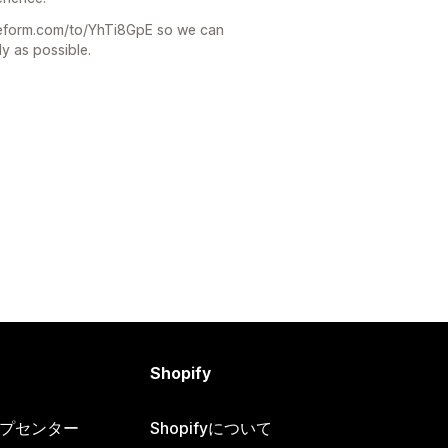
typeform.com/to/YhTi8GpE so we can
ly as possible.
Shopify
ヘルプセンター
Shopifyについて