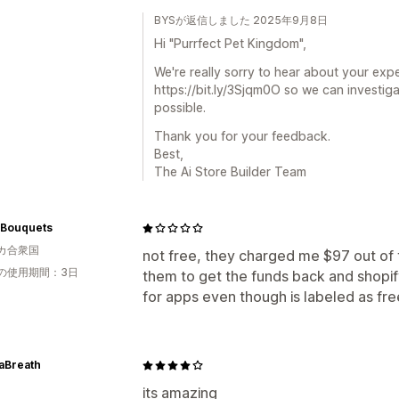
BYSが返信しました 2025年9月8日
Hi "Purrfect Pet Kingdom",
We're really sorry to hear about your exper
https://bit.ly/3Sjqm0O so we can investiga
possible.
Thank you for your feedback.
Best,
The Ai Store Builder Team
.Bouquets
カ合衆国
not free, they charged me $97 out of t
の使用期間：3日
them to get the funds back and shopif
for apps even though is labeled as fre
aBreath
its amazing