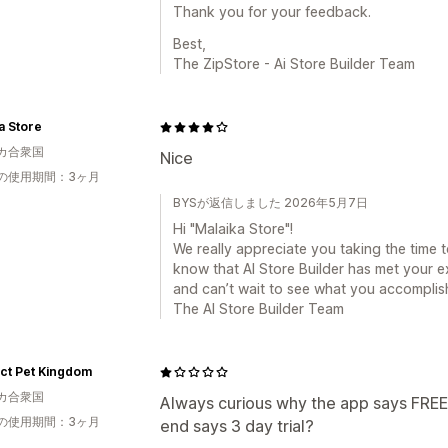
Thank you for your feedback.
Best,
The ZipStore - Ai Store Builder Team
a Store
カ合衆国
Nice
の使用期間：3ヶ月
BYSが返信しました 2026年5月7日
Hi "Malaika Store"!
We really appreciate you taking the time t
know that AI Store Builder has met your e
and can’t wait to see what you accomplis
The AI Store Builder Team
ct Pet Kingdom
カ合衆国
Always curious why the app says FREE, 
の使用期間：3ヶ月
end says 3 day trial?