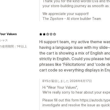
Thank you for the kind words! Eva and th
your store-building journey as smooth as 
We appreciate your support!
The Zipstore - AI store builder Team
Your Values
シャス
Hi support team, my active theme was b
の使用期間：1年以上
having a language issue with my slide-o
the cart is showing a mix of English an
strictly in English. Could you please
phrases like 'Félicitations' and 'code
cart code so everything displays in En
BYSが返信しました 2026年6月17日
Hi "Wear Your Values",
We're really sorry to hear about your exp
Please fill out this form https://autods.
investigate and resolve the issue as quick