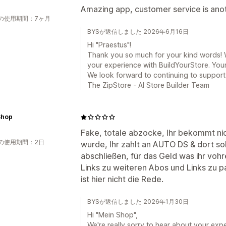
Amazing app, customer service is anot
の使用期間：7ヶ月
BYSが返信しました 2026年6月16日
Hi "Praestus"!
Thank you so much for your kind words! We
your experience with BuildYourStore. You
We look forward to continuing to support
The ZipStore - AI Store Builder Team
Shop
Fake, totale abzocke, Ihr bekommt n
の使用期間：2日
wurde, Ihr zahlt an AUTO DS & dort sol
abschließen, für das Geld was ihr voh
Links zu weiteren Abos und Links zu p
ist hier nicht die Rede.
BYSが返信しました 2026年1月30日
Hi "Mein Shop",
We're really sorry to hear about your exp