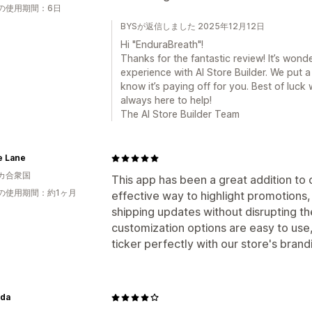
の使用期間：6日
BYSが返信しました 2025年12月12日
Hi "EnduraBreath"!
Thanks for the fantastic review! It’s wond
experience with AI Store Builder. We put a 
know it’s paying off for you. Best of luck
always here to help!
The AI Store Builder Team
e Lane
カ合衆国
This app has been a great addition to o
の使用期間：約1ヶ月
effective way to highlight promotion
shipping updates without disrupting t
customization options are easy to use
ticker perfectly with our store's brand
nda