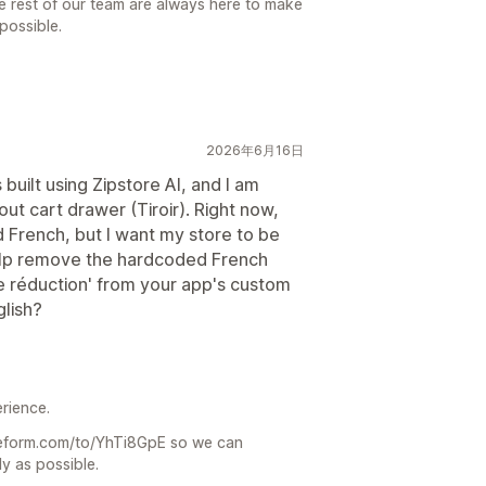
e rest of our team are always here to make
possible.
2026年6月16日
uilt using Zipstore AI, and I am
ut cart drawer (Tiroir). Right now,
d French, but I want my store to be
 help remove the hardcoded French
 de réduction' from your app's custom
glish?
erience.
typeform.com/to/YhTi8GpE so we can
ly as possible.