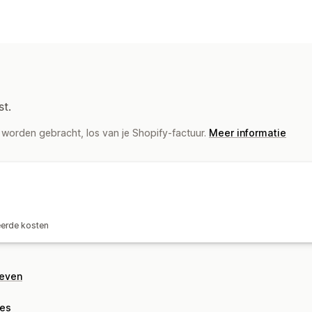
Labels en verpakking
Labelcreatie
Labelaanpassing
In bu
Pakbonnen
Douaneformulieren
Reto
Barcodes scannen
Picklijsten
Verze
Leverdatum
Synchronisatie van best
st.
Vervoerdersselectie
Verzendtarieve
worden gebracht, los van je Shopify-factuur.
Meer informatie
Zendingen beheren
Synchronisatie van bestellingen
Trac
Updates van bestellingen
Analytics 
eerde kosten
geven
ies