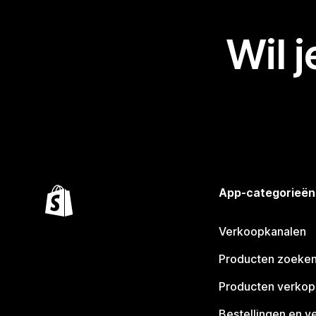
Wil 
App-categorieën
Verkoopkanalen
Producten zoeke
Producten verko
Bestellingen en v