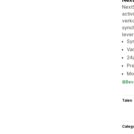
NextS
activ
verko
synch
lever
Syn
Van
24/
Pre
Moe
Bev
Talen
Categ