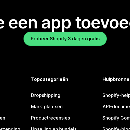
je een app toevo
Probeer Shopify 3 dagen gratis
Topcategorieën
Hulpbronne
Dropshipping
Shopify-hel
n
Marktplaatsen
API-docume
pen
Productrecensies
Shopify Co
erzending
Upselling en bundels
Shopify-blo