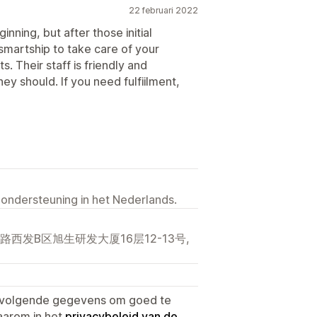
22 februari 2022
nning, but after those initial
martship to take care of your
. Their staff is friendly and
hey should. If you need fulfiilment,
 ondersteuning in het Nederlands.
发B区旭生研发大厦16层12-13号,
e volgende gegevens om goed te
aarom in het
privacybeleid van de