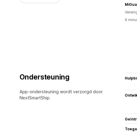
MiGua
Vereni
9 minu
Ondersteuning
Hulpb
App-ondersteuning wordt verzorgd door
Ontwik
NextSmartShip.
Geïnt
Toega