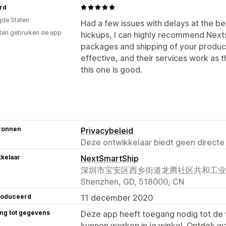
rd
gde Staten
Had a few issues with delays at the begi
ten gebruiken de app
hickups, I can highly recommend Nexts
packages and shipping of your products
effective, and their services work as t
this one is good.
ronnen
Privacybeleid
Deze ontwikkelaar biedt geen directe
kelaar
NextSmartShip
深圳市宝安区西乡街道龙腾社区共和工业路西
Shenzhen, GD, 518000, CN
roduceerd
11 december 2020
ng tot gegevens
Deze app heeft toegang nodig tot d
kunnen werken in je winkel. Ontdek w