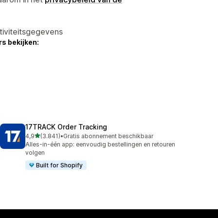
tiviteitsgegevens
s bekijken:
17TRACK Order Tracking
van 5 sterren
4,9
(3.841)
•
Gratis abonnement beschikbaar
3841 recensies in totaal
Alles-in-één app: eenvoudig bestellingen en retouren
volgen
Built for Shopify