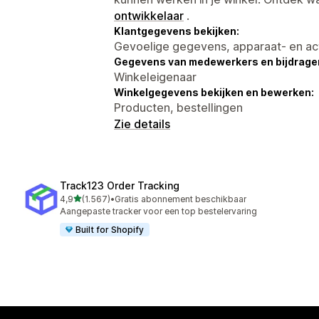
ontwikkelaar
.
Klantgegevens bekijken:
Gevoelige gegevens, apparaat- en ac
Gegevens van medewerkers en bijdrager
Winkeleigenaar
Winkelgegevens bekijken en bewerken:
Producten, bestellingen
Zie details
Track123 Order Tracking
van 5 sterren
4,9
(1.567)
•
Gratis abonnement beschikbaar
1567 recensies in totaal
Aangepaste tracker voor een top bestelervaring
Built for Shopify