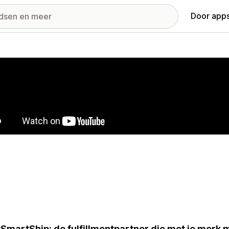
Door apps
ij met uitgelichte afbeeldingen
SmartShip: de fulfillmentpartner die met je merk 