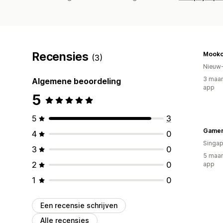
Recensies
Mooko
(3)
Nieuw
3 maan
Algemene beoordeling
app
5
5
3
Gamer
4
0
Singap
3
0
5 maan
2
0
app
1
0
Een recensie schrijven
Alle recensies