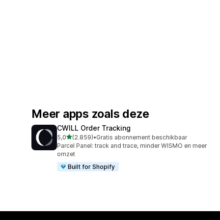
Meer apps zoals deze
CWILL Order Tracking
van 5 sterren
5,0
(2.859)
•
Gratis abonnement beschikbaar
2859 recensies in totaal
Parcel Panel: track and trace, minder WISMO en meer
omzet
Built for Shopify