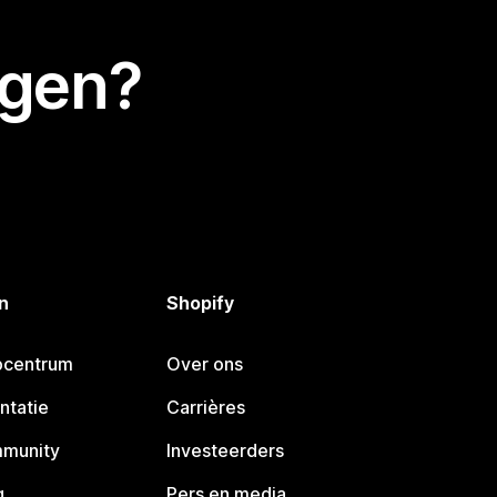
egen?
n
Shopify
pcentrum
Over ons
ntatie
Carrières
mmunity
Investeerders
g
Pers en media