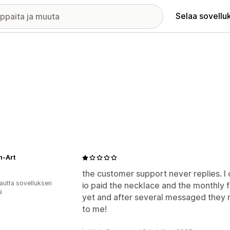
Selaa sovellu
n-Art
the customer support never replies. I
autta sovelluksen
io paid the necklace and the monthly 
ä
yet and after several messaged they ne
to me!