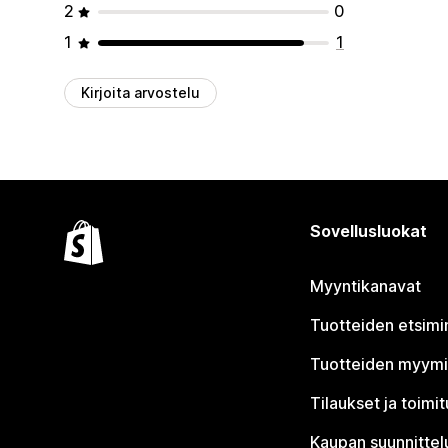
2
0
1
1
Kirjoita arvostelu
Sovellusluokat
Myyntikanavat
Tuotteiden etsimi
Tuotteiden myym
Tilaukset ja toimi
Kaupan suunnittel