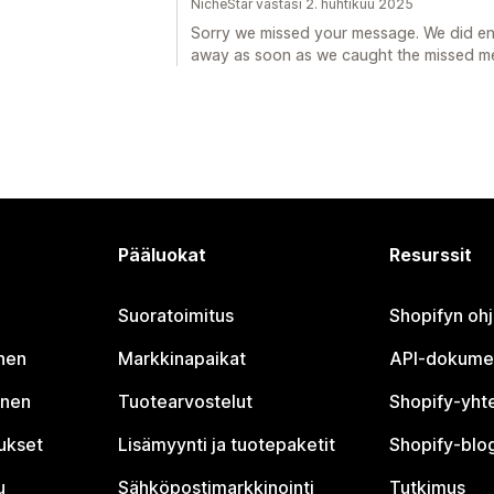
NicheStar vastasi 2. huhtikuu 2025
Sorry we missed your message. We did en
away as soon as we caught the missed m
Pääluokat
Resurssit
Suoratoimitus
Shopifyn oh
nen
Markkinapaikat
API-dokume
inen
Tuotearvostelut
Shopify-yht
tukset
Lisämyynti ja tuotepaketit
Shopify-blog
u
Sähköpostimarkkinointi
Tutkimus