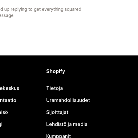
d up replying to get everything squared
essage.
Shopify
jekeskus
Tietoja
ntaatio
Uramahdollisuudet
eisö
Sijoittajat
i
Lehdistö ja media
Kumppanit