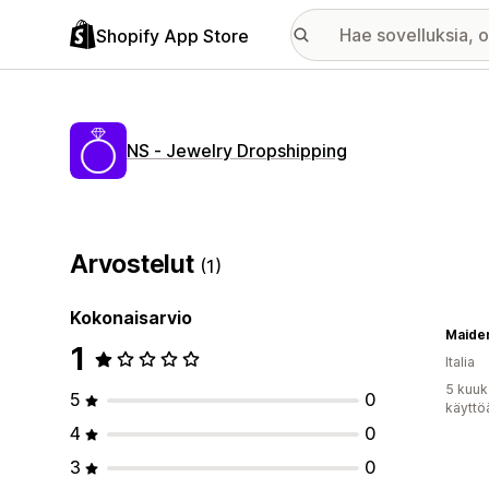
Shopify App Store
NS ‑ Jewelry Dropshipping
Arvostelut
(1)
Kokonaisarvio
Maide
1
Italia
5 kuuk
5
0
käyttö
4
0
3
0