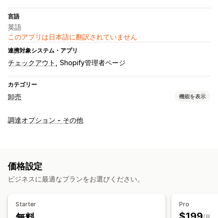
言語
英語
このアプリは日本語に翻訳されていません
連携対象システム・アプリ
チェックアウト
Shopify管理者ページ
カテゴリー
卸売
機能を表示
価格設定オプション
調達オプション - その他
カスタム価格
クーポンコード
ボリュームディスカウント
複数通貨
注文管理
価格設定
手動注文
商品の可視性
配送オプション
複数通貨
APIアクセス
ビジネスに最適なプランをお選びください。
Starter
Pro
$199
無料
/月