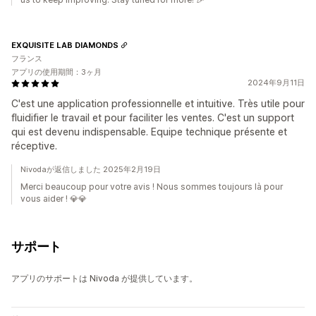
EXQUISITE LAB DIAMONDS
フランス
アプリの使用期間：3ヶ月
2024年9月11日
C'est une application professionnelle et intuitive. Très utile pour
fluidifier le travail et pour faciliter les ventes. C'est un support
qui est devenu indispensable. Equipe technique présente et
réceptive.
Nivodaが返信しました 2025年2月19日
Merci beaucoup pour votre avis ! Nous sommes toujours là pour
vous aider ! 💎💎
サポート
アプリのサポートは Nivoda が提供しています。