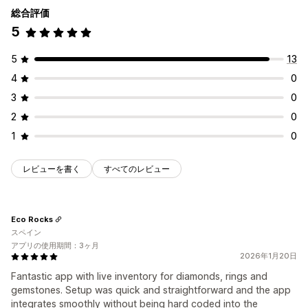
総合評価
5
5
13
4
0
3
0
2
0
1
0
レビューを書く
すべてのレビュー
Eco Rocks
スペイン
アプリの使用期間：3ヶ月
2026年1月20日
Fantastic app with live inventory for diamonds, rings and
gemstones. Setup was quick and straightforward and the app
integrates smoothly without being hard coded into the