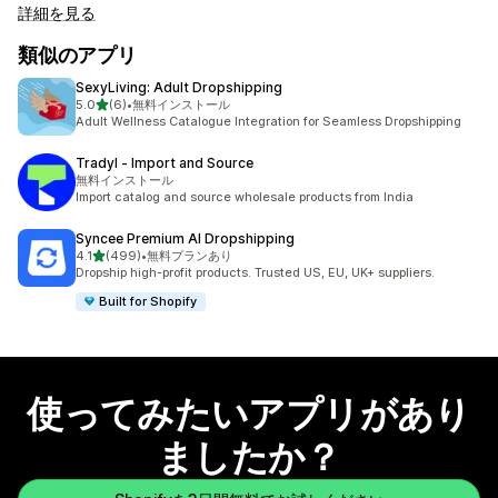
詳細を見る
類似のアプリ
SexyLiving: Adult Dropshipping
5つ星中
5.0
(6)
•
無料インストール
合計レビュー数：6件
Adult Wellness Catalogue Integration for Seamless Dropshipping
Tradyl ‑ Import and Source
無料インストール
Import catalog and source wholesale products from India
Syncee Premium AI Dropshipping
5つ星中
4.1
(499)
•
無料プランあり
合計レビュー数：499件
Dropship high-profit products. Trusted US, EU, UK+ suppliers.
Built for Shopify
使ってみたいアプリがあり
ましたか？