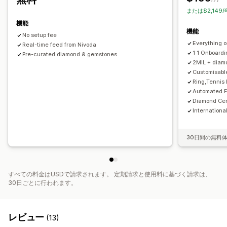
または$2,149
機能
機能
No setup fee
Everything o
Real-time feed from Nivoda
1:1 Onboard
Pre-curated diamond & gemstones
2MIL + diam
Customisable
Ring,Tennis 
Automated F
Diamond Cer
Internationa
30日間の無料
すべての料金はUSDで請求されます。 定期請求と使用料に基づく請求は、
30日ごとに行われます。
レビュー
(13)