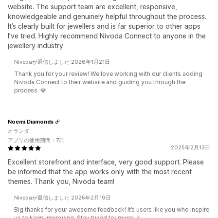
website. The support team are excellent, responsive,
knowledgeable and genuinely helpful throughout the process.
It’s clearly built for jewellers and is far superior to other apps
I’ve tried. Highly recommend Nivoda Connect to anyone in the
jewellery industry.
Nivodaが返信しました 2026年1月21日
Thank you for your review! We love working with our clients adding
Nivoda Connect to their website and guiding you through the
process. 💎
Noemi Diamonds
オランダ
アプリの使用期間：7日
2025年2月13日
Excellent storefront and interface, very good support. Please
be informed that the app works only with the most recent
themes. Thank you, Nivoda team!
Nivodaが返信しました 2025年2月19日
Big thanks for your awesome feedback! It’s users like you who inspire
us to keep improving. Stay tuned for more! 🎉