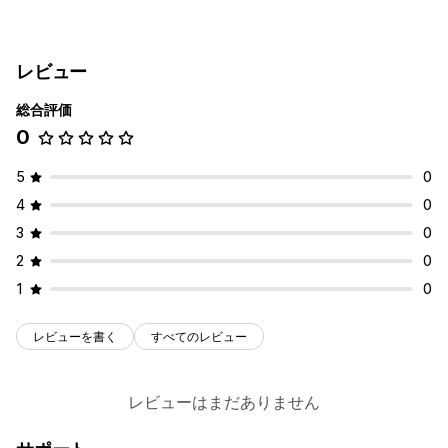
負債追跡
負債計算
基準額追跡
レビュー
税計算
総合評価
税率
複数通貨
0
5
0
4
0
3
0
2
0
1
0
レビューを書く
すべてのレビュー
レビューはまだありません