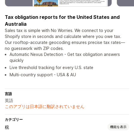
Tax obligation reports for the United States and
Australia
Sales tax is simple with No Worries. We connect to your
Shopify store in seconds and calculate where you owe tax.
Our rooftop-accurate geocoding ensures precise tax rates—
no guesswork with ZIP codes.
Automatic Nexus Detection - Get tax obligation answers
quickly
Live threshold tracking for every U.S. state
Multi-country support - USA & AU
言語
英語
このアプリは日本語に翻訳されていません
カテゴリー
税
機能を表示