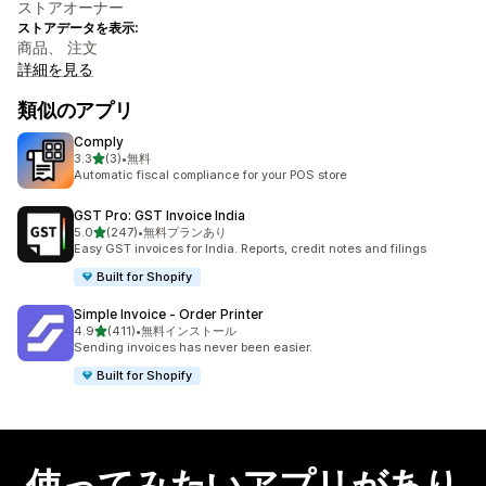
ストアオーナー
ストアデータを表示:
商品、 注文
詳細を見る
類似のアプリ
Comply
5つ星中
3.3
(3)
•
無料
合計レビュー数：3件
Automatic fiscal compliance for your POS store
GST Pro: GST Invoice India
5つ星中
5.0
(247)
•
無料プランあり
合計レビュー数：247件
Easy GST invoices for India. Reports, credit notes and filings
Built for Shopify
Simple Invoice ‑ Order Printer
5つ星中
4.9
(411)
•
無料インストール
合計レビュー数：411件
Sending invoices has never been easier.
Built for Shopify
使ってみたいアプリがあり