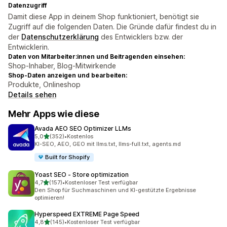
Datenzugriff
Damit diese App in deinem Shop funktioniert, benötigt sie
Zugriff auf die folgenden Daten. Die Gründe dafür findest du in
der
Datenschutzerklärung
des Entwicklers bzw. der
Entwicklerin.
Daten von Mitarbeiter:innen und Beitragenden einsehen:
Shop-Inhaber, Blog-Mitwirkende
Shop-Daten anzeigen und bearbeiten:
Produkte, Onlineshop
Details sehen
Mehr Apps wie diese
Avada AEO SEO Optimizer LLMs
von 5 Sternen
5,0
(352)
•
Kostenlos
352 Rezensionen insgesamt
KI-SEO, AEO, GEO mit llms.txt, llms-full.txt, agents.md
Built for Shopify
Yoast SEO ‑ Store optimization
von 5 Sternen
4,7
(157)
•
Kostenloser Test verfügbar
157 Rezensionen insgesamt
Den Shop für Suchmaschinen und KI-gestützte Ergebnisse
optimieren!
Hyperspeed EXTREME Page Speed
von 5 Sternen
4,8
(145)
•
Kostenloser Test verfügbar
145 Rezensionen insgesamt