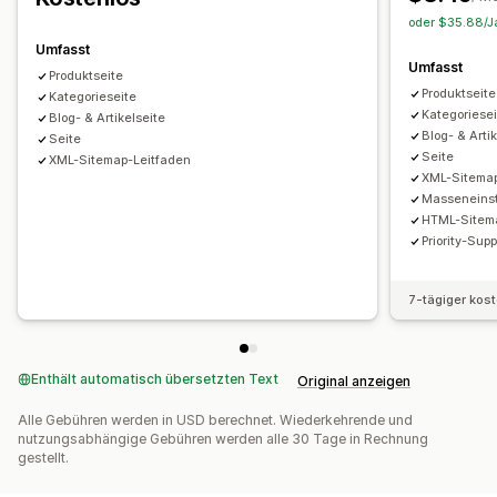
oder $35.88/Ja
Umfasst
Umfasst
Produktseite
Produktseite
Kategorieseite
Kategoriese
Blog- & Artikelseite
Blog- & Arti
Seite
Seite
XML-Sitemap-Leitfaden
XML-Sitemap
Masseneins
HTML-Sitem
Priority-Supp
7-tägiger kos
Enthält automatisch übersetzten Text
Original anzeigen
Alle Gebühren werden in USD berechnet. Wiederkehrende und
nutzungsabhängige Gebühren werden alle 30 Tage in Rechnung
gestellt.