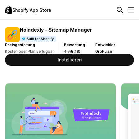
Shopify App Store
NoIndexly ‑ Sitemap Manager
Built for Shopify
Preisgestaltung
Bewertung
Entwickler
Kostenloser Plan verfügbar
4,9
(18)
GroPulse
Installieren