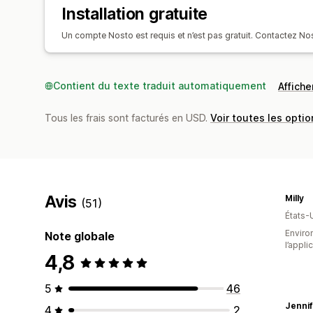
Installation gratuite
Un compte Nosto est requis et n’est pas gratuit. Contactez Nos
Contient du texte traduit automatiquement
Afficher
Tous les frais sont facturés en USD.
Voir toutes les optio
Avis
Milly
(51)
États-
Environ
Note globale
l’appli
4,8
5
46
Jennif
4
2