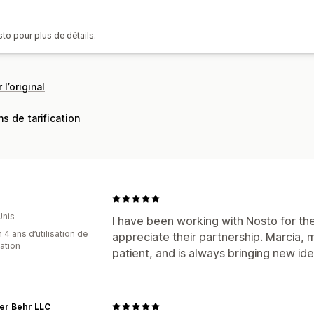
Produits fréquemment achetés ense
Analyses de données
Réductions en fonction de la quantité
to pour plus de détails.
Connaissances issues de l’IA
Suivi d
Analyses de données
Analyses de données en temps réel
Test A/B
Taux de clics
Taux de conv
Requêtes de recherche
 l’original
Performance des recommandations
ns de tarification
Unis
I have been working with Nosto for the
 4 ans d’utilisation de
appreciate their partnership. Marcia,
cation
patient, and is always bringing new ide
er Behr LLC