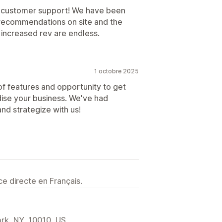
d customer support! We have been
 recommendations on site and the
or increased rev are endless.
1 octobre 2025
of features and opportunity to get
dise your business. We've had
d strategize with us!
e directe en Français.
ork, NY, 10010, US