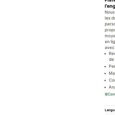
l’en
Nous 
les d
perso
propu
moyen
en li
avec 
Rec
de 
Per
Mar
Co
Ana
Con
Langu