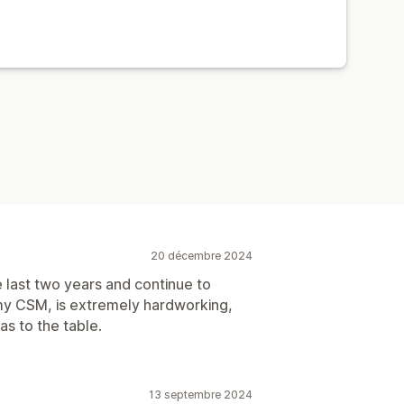
mble
Lots
Recommandations basées sur l’IA
es conversions
Informations sur les comportements
ersion
20 décembre 2024
 last two years and continue to
 my CSM, is extremely hardworking,
as to the table.
13 septembre 2024