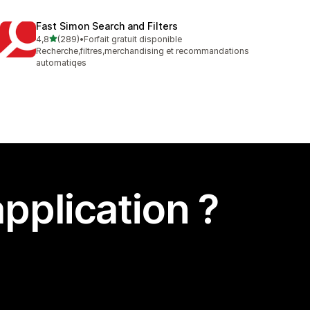
Fast Simon Search and Filters
étoile(s) sur 5
4,8
(289)
•
Forfait gratuit disponible
289 avis au total
Recherche,filtres,merchandising et recommandations
automatiqes
pplication ?