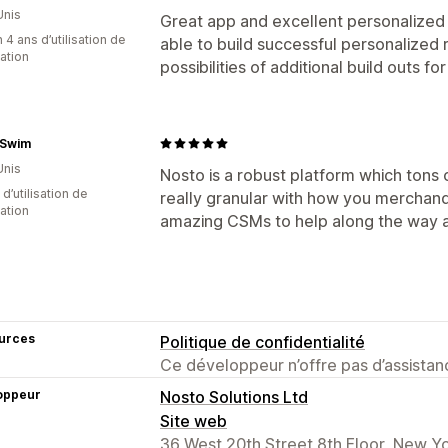
Unis
Great app and excellent personalize
 4 ans d’utilisation de
able to build successful personalized
cation
possibilities of additional build outs f
 Swim
Unis
Nosto is a robust platform which tons 
d’utilisation de
really granular with how you merchan
cation
amazing CSMs to help along the way an
urces
Politique de confidentialité
Ce développeur n’offre pas d’assistanc
oppeur
Nosto Solutions Ltd
Site web
36 West 20th Street 8th Floor, New Y