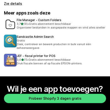
Zie details
Meer apps zoals deze
File Manager ‑ Custom Folders
van 5 sterren
3,7
(9)
•
Gratis abonnement beschikbaar
9 recensies in totaal
Organiseer bestanden in aangepaste mappen en vind alles sneller
Sandcastle Admin Search
Gratis
Zoek, controleer en bewerk producten in bulk vanuit één
beheerweergave.
JEF ‑ fiscal printer for POS
van 5 sterren
3,0
(1)
•
Gratis abonnement beschikbaar
1 recensies in totaal
Druk fiscale bonnen af op fiscale EPSON-printers.
Wil je een app toevoegen?
Probeer Shopify 3 dagen gratis