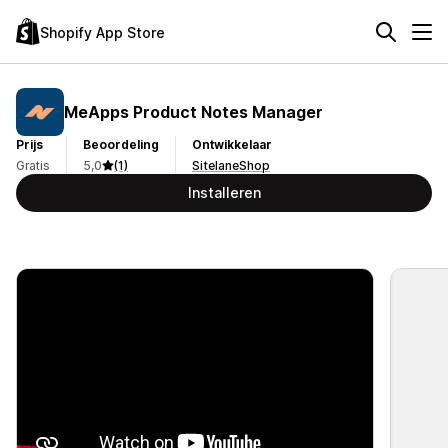
Shopify App Store
MeApps Product Notes Manager
Prijs
Beoordeling
Ontwikkelaar
Gratis
5,0
(1)
SitelaneShop
Installeren