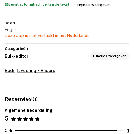
Bevat automatisch vertaalde tekst
Origineel weergeven
Talen
Engels
Deze app is niet vertaald in het Nederlands
Categorieën
Bulk-editor
Functies weergeven
Bewerkbare bronnen
Bedrijfsvoering - Anders
Producten
Acties
Bulkbewerkingen
Recensies
(1)
Algemene beoordeling
5
5
1