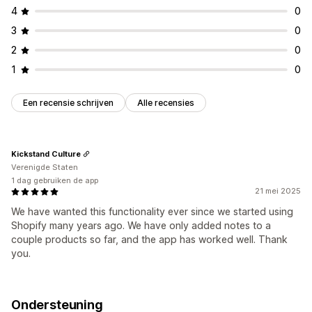
4
0
3
0
2
0
1
0
Een recensie schrijven
Alle recensies
Kickstand Culture
Verenigde Staten
1 dag gebruiken de app
21 mei 2025
We have wanted this functionality ever since we started using
Shopify many years ago. We have only added notes to a
couple products so far, and the app has worked well. Thank
you.
Ondersteuning