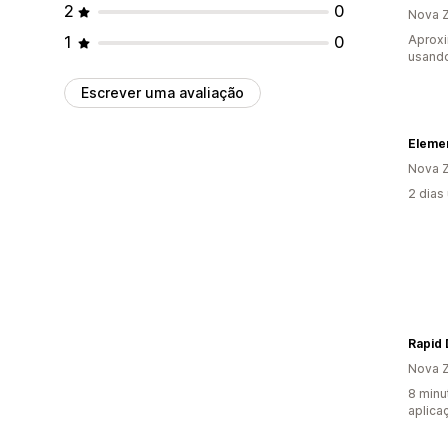
2
0
Nova Z
1
0
Aprox
usando
Escrever uma avaliação
Elemen
Nova Z
2 dias
Nova Z
8 minu
aplica