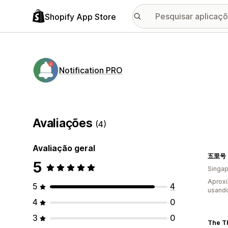
Shopify App Store
Notification PRO
Avaliações
(4)
Avaliação geral
五里号 |
5
Singap
Aprox
5
4
usando
4
0
3
0
The Th