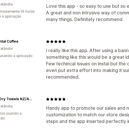
elândia
Love this app - so easy to use but so e
imadamente 16 horas
A great and non intrusive way of com
 a aplicação
many things. Definitely recommend
tal Coffee
elândia
I really like this app. After using a ba
 usando a aplicação
something like this would be a great id
Few techincal issues on instal but th
even put extra effort into making it su
recommended.
Rapid Dry Towels NZ/AUS
elândia
Handy app to promote our sales and 
tos usando a
customization to match our store design
ção
steps and the app inserted perfectly i