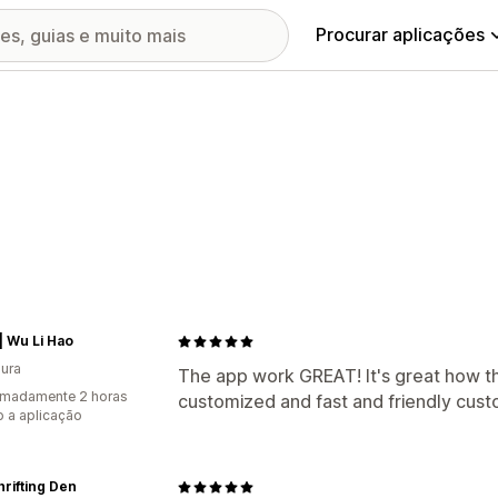
Procurar aplicações
 Wu Li Hao
ura
The app work GREAT! It's great how 
imadamente 2 horas
customized and fast and friendly cust
 a aplicação
rifting Den