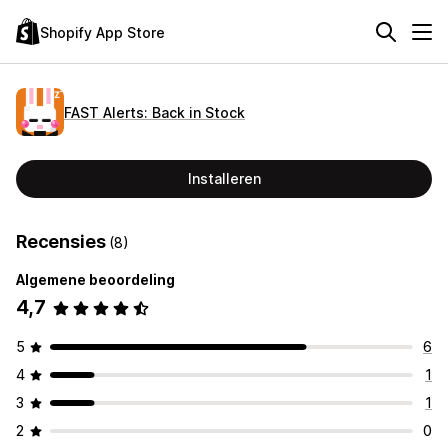
Shopify App Store
FAST Alerts: Back in Stock
Installeren
Recensies
(8)
Algemene beoordeling
4,7
5
6
4
1
3
1
2
0