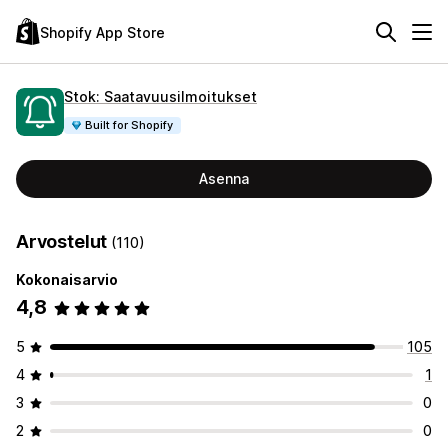
Shopify App Store
Stok: Saatavuusilmoitukset
Built for Shopify
Asenna
Arvostelut
(110)
Kokonaisarvio
4,8
5
105
4
1
3
0
2
0