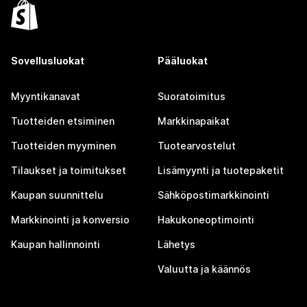
Sovellusluokat
Pääluokat
Myyntikanavat
Suoratoimitus
Tuotteiden etsiminen
Markkinapaikat
Tuotteiden myyminen
Tuotearvostelut
Tilaukset ja toimitukset
Lisämyynti ja tuotepaketit
Kaupan suunnittelu
Sähköpostimarkkinointi
Markkinointi ja konversio
Hakukoneoptimointi
Kaupan hallinnointi
Lähetys
Valuutta ja käännös