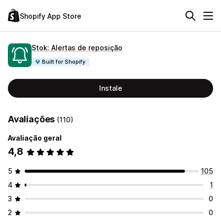
Shopify App Store
Stok: Alertas de reposição
Built for Shopify
Instale
Avaliações
(110)
Avaliação geral
4,8
5
105
4
1
3
0
2
0