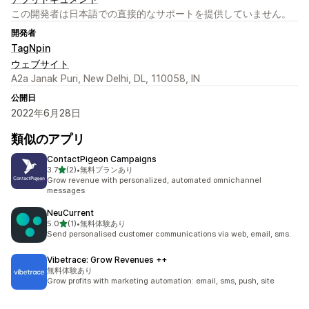
この開発者は日本語での直接的なサポートを提供していません。
開発者
TagNpin
ウェブサイト
A2a Janak Puri, New Delhi, DL, 110058, IN
公開日
2022年6月28日
類似のアプリ
ContactPigeon Campaigns
5つ星中
3.7
(2)
•
無料プランあり
合計レビュー数：2件
Grow revenue with personalized, automated omnichannel
messages
NeuCurrent
5つ星中
5.0
(1)
•
無料体験あり
合計レビュー数：1件
Send personalised customer communications via web, email, sms.
Vibetrace: Grow Revenues ++
無料体験あり
Grow profits with marketing automation: email, sms, push, site