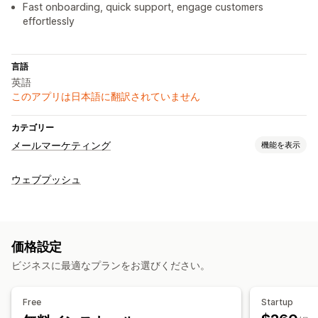
Fast onboarding, quick support, engage customers
effortlessly
言語
英語
このアプリは日本語に翻訳されていません
カテゴリー
メールマーケティング
機能を表示
キャンペーンタイプ
ウェブプッシュ
メールキャンペーン
SMSキャンペーン
プッシュ通知
フォーム
カゴ落ち
キャンペーン管理
価格設定
編集ツール
ビジネスに最適なプランをお選びください。
Free
Startup