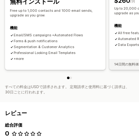
$260
無料インストール
/月
Up to 20,000 
Free up to 1,000 contacts and 1000 email sends,
upgrade as yo
upgrade as you grow.
機能
機能
All free feat
Email/SMS campaigns +Automated Flows
Automated R
Forms & push notifications
Data Export
Segmentation & Customer Analytics
Professional Looking Email Templates
+more
14日間の無料
すべての料金はUSDで請求されます。 定期請求と使用料に基づく請求は、
30日ごとに行われます。
レビュー
総合評価
0