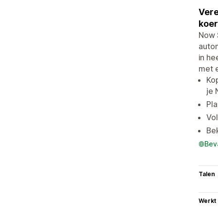
Vere
koer
Now S
auto
in he
met e
Kop
je 
Pla
Vol
Be
Bev
Talen
Werkt