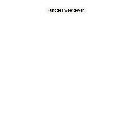
Functies weergeven
codes scannen
Leverdatum
kingpagina met eigen merk