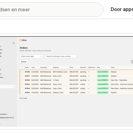
Door apps
ij met uitgelichte afbeeldingen