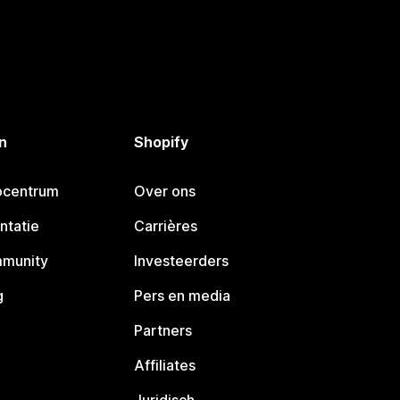
n
Shopify
pcentrum
Over ons
ntatie
Carrières
mmunity
Investeerders
g
Pers en media
Partners
Affiliates