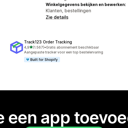
Winkelgegevens bekijken en bewerken:
Klanten, bestellingen
Zie details
Track123 Order Tracking
van 5 sterren
4,9
(1.567)
•
Gratis abonnement beschikbaar
1567 recensies in totaal
Aangepaste tracker voor een top bestelervaring
Built for Shopify
je een app toevo