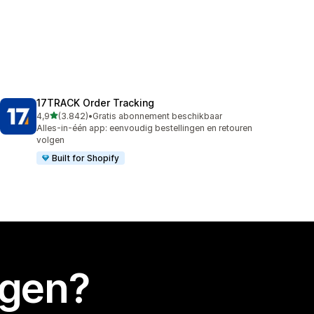
17TRACK Order Tracking
van 5 sterren
4,9
(3.842)
•
Gratis abonnement beschikbaar
3842 recensies in totaal
Alles-in-één app: eenvoudig bestellingen en retouren
volgen
Built for Shopify
egen?