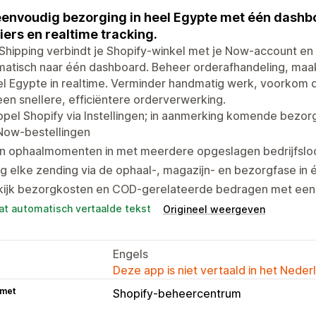
envoudig bezorging in heel Egypte met één dashb
iers en realtime tracking.
hipping verbindt je Shopify-winkel met je Now-account en 
matisch naar één dashboard. Beheer orderafhandeling, maa
el Egypte in realtime. Verminder handmatig werk, voorkom du
en snellere, efficiëntere orderverwerking.
pel Shopify via Instellingen; in aanmerking komende bezor
Now-bestellingen
n ophaalmomenten in met meerdere opgeslagen bedrijfsloca
g elke zending via de ophaal-, magazijn- en bezorgfase in 
kijk bezorgkosten en COD-gerelateerde bedragen met een d
at automatisch vertaalde tekst
Origineel weergeven
Engels
Deze app is niet vertaald in het Neder
 met
Shopify-beheercentrum