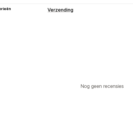
orieën
Verzending
Labels en verpakking
In bulk afdrukken
Adresvalidatie
Bar
Synchronisatie van bestellingen
Zendingen beheren
Synchronisatie van bestellingen
Trac
Updates van bestellingen
Nog geen recensies