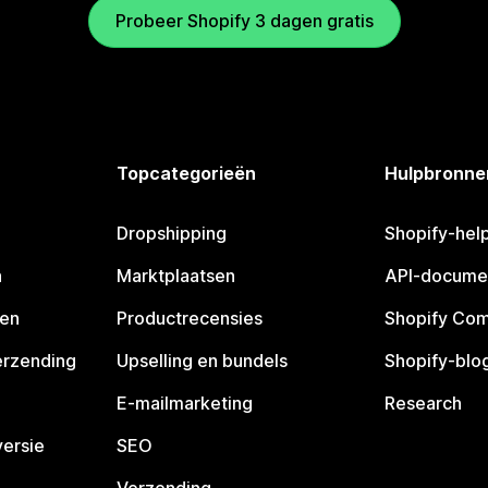
Probeer Shopify 3 dagen gratis
Topcategorieën
Hulpbronne
Dropshipping
Shopify-hel
n
Marktplaatsen
API-docume
pen
Productrecensies
Shopify Co
erzending
Upselling en bundels
Shopify-blo
E-mailmarketing
Research
ersie
SEO