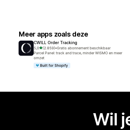
Meer apps zoals deze
CWILL Order Tracking
van 5 sterren
5,0
(2.859)
•
Gratis abonnement beschikbaar
2859 recensies in totaal
Parcel Panel: track and trace, minder WISMO en meer
omzet
Built for Shopify
Wil 