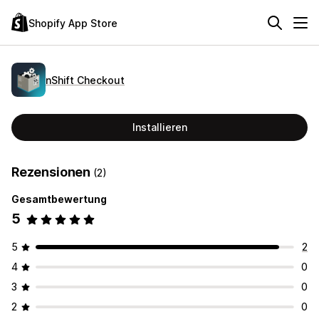
Shopify App Store
nShift Checkout
Installieren
Rezensionen
(2)
Gesamtbewertung
5
5
2
4
0
3
0
2
0