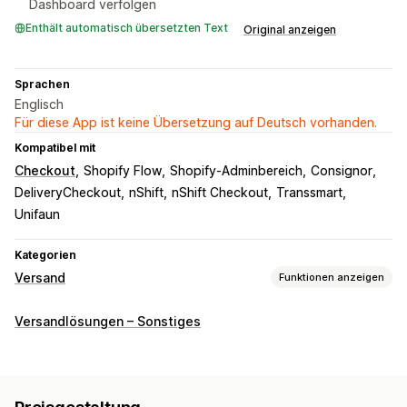
Dashboard verfolgen
Enthält automatisch übersetzten Text
Original anzeigen
Sprachen
Englisch
Für diese App ist keine Übersetzung auf Deutsch vorhanden.
Kompatibel mit
Checkout
Shopify Flow
Shopify-Adminbereich
Consignor
DeliveryCheckout
nShift
nShift Checkout
Transsmart
Unifaun
Kategorien
Versand
Funktionen anzeigen
Etiketten und Verpackung
Versandlösungen – Sonstiges
Etiketterstellung
Seriendruck
Zolldokumente
Rücksendeetiketten
Versandregeln
Lieferdatum
Versanddienstleisterauswahl
Versandtarife