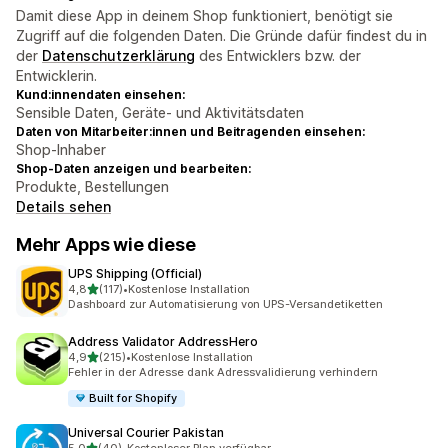
Damit diese App in deinem Shop funktioniert, benötigt sie
Zugriff auf die folgenden Daten. Die Gründe dafür findest du in
der
Datenschutzerklärung
des Entwicklers bzw. der
Entwicklerin.
Kund:innendaten einsehen:
Sensible Daten, Geräte- und Aktivitätsdaten
Daten von Mitarbeiter:innen und Beitragenden einsehen:
Shop-Inhaber
Shop-Daten anzeigen und bearbeiten:
Produkte, Bestellungen
Details sehen
Mehr Apps wie diese
UPS Shipping (Official)
von 5 Sternen
4,8
(117)
•
Kostenlose Installation
117 Rezensionen insgesamt
Dashboard zur Automatisierung von UPS-Versandetiketten
Address Validator AddressHero
von 5 Sternen
4,9
(215)
•
Kostenlose Installation
215 Rezensionen insgesamt
Fehler in der Adresse dank Adressvalidierung verhindern
Built for Shopify
Universal Courier Pakistan
von 5 Sternen