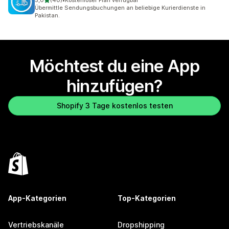
5,0
(40)
•
Kostenloser Plan verfügbar
40 Rezensionen insgesamt
Übermittle Sendungsbuchungen an beliebige Kurierdienste in
Pakistan.
Möchtest du eine App
hinzufügen?
Shopify 3 Tage kostenlos testen
App-Kategorien
Top-Kategorien
Vertriebskanäle
Dropshipping