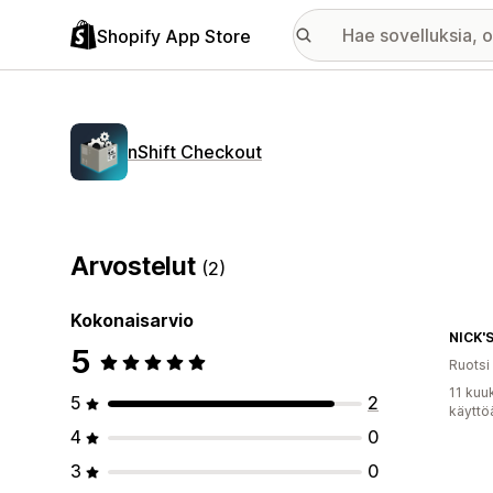
Shopify App Store
nShift Checkout
Arvostelut
(2)
Kokonaisarvio
NICK'
5
Ruotsi
11 kuu
5
2
käyttö
4
0
3
0