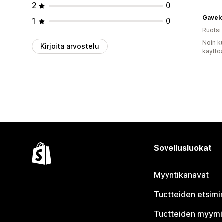
2
0
Gavel
1
0
Ruotsi
Noin k
Kirjoita arvostelu
käyttö
Sovellusluokat
Myyntikanavat
Tuotteiden etsimi
Tuotteiden myym