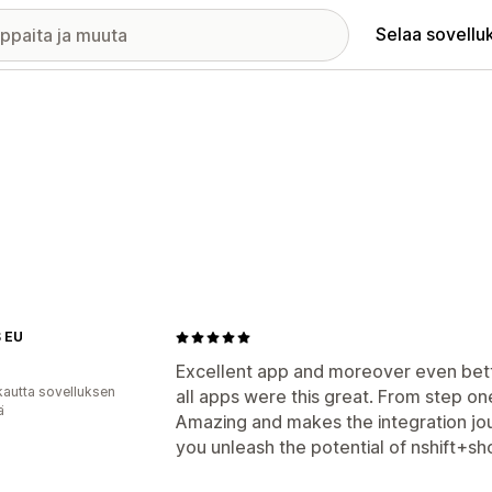
Selaa sovellu
S EU
Excellent app and moreover even bett
kautta sovelluksen
all apps were this great. From step on
ä
Amazing and makes the integration jou
you unleash the potential of nshift+sho