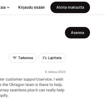
ksia
Kirjaudu sisään
Aloita maksutta
Asenna
Tarkenna
Lajittele
9. elokuu 2023
er customer support/service. I wish
e the Oktagon team is there to help.
rney seamless plus it can really help
pify.