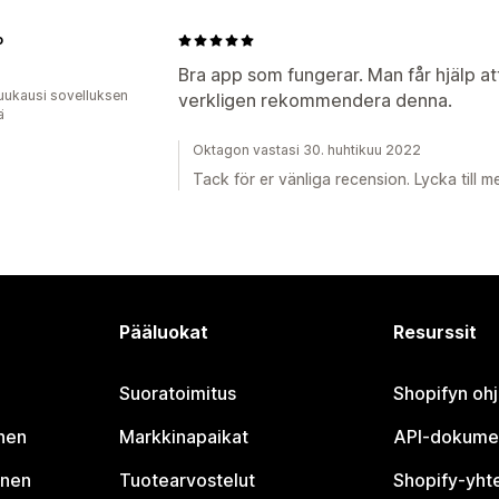
o
Bra app som fungerar. Man får hjälp att
uukausi sovelluksen
verkligen rekommendera denna.
ä
Oktagon vastasi 30. huhtikuu 2022
Tack för er vänliga recension. Lycka till me
Pääluokat
Resurssit
Suoratoimitus
Shopifyn oh
nen
Markkinapaikat
API-dokume
inen
Tuotearvostelut
Shopify-yht