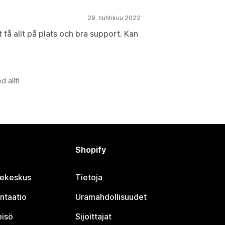
29. huhtikuu 2022
 få allt på plats och bra support. Kan
d allt!
Shopify
jekeskus
Tietoja
ntaatio
Uramahdollisuudet
eisö
Sijoittajat