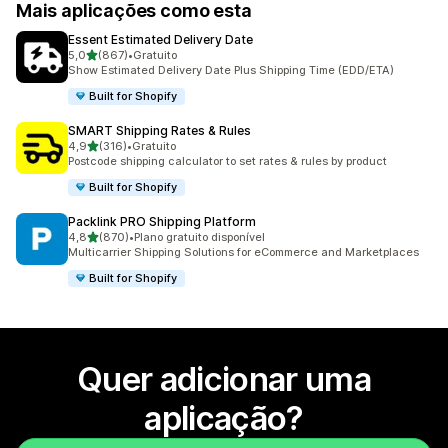
Mais aplicações como esta
Essent Estimated Delivery Date
de 5 estrelas
5,0
(867)
•
Gratuito
867 total de avaliações
Show Estimated Delivery Date Plus Shipping Time (EDD/ETA)
Built for Shopify
SMART Shipping Rates & Rules
de 5 estrelas
4,9
(316)
•
Gratuito
316 total de avaliações
Postcode shipping calculator to set rates & rules by product
Built for Shopify
Packlink PRO Shipping Platform
de 5 estrelas
4,8
(870)
•
Plano gratuito disponível
870 total de avaliações
Multicarrier Shipping Solutions for eCommerce and Marketplaces
Built for Shopify
Quer adicionar uma
aplicação?