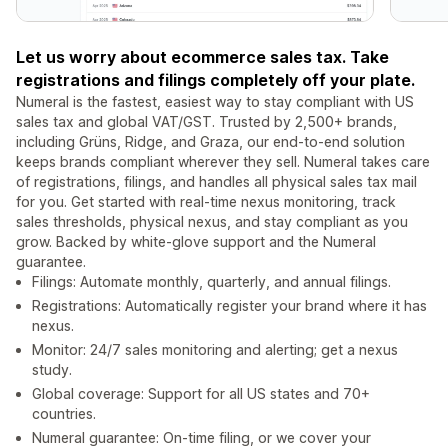
Let us worry about ecommerce sales tax. Take
registrations and filings completely off your plate.
Numeral is the fastest, easiest way to stay compliant with US
sales tax and global VAT/GST. Trusted by 2,500+ brands,
including Grüns, Ridge, and Graza, our end-to-end solution
keeps brands compliant wherever they sell. Numeral takes care
of registrations, filings, and handles all physical sales tax mail
for you. Get started with real-time nexus monitoring, track
sales thresholds, physical nexus, and stay compliant as you
grow. Backed by white-glove support and the Numeral
guarantee.
Filings: Automate monthly, quarterly, and annual filings.
Registrations: Automatically register your brand where it has
nexus.
Monitor: 24/7 sales monitoring and alerting; get a nexus
study.
Global coverage: Support for all US states and 70+
countries.
Numeral guarantee: On-time filing, or we cover your