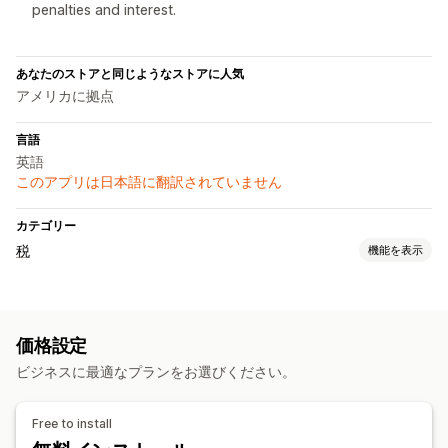
penalties and interest.
あなたのストアと同じようなストアに人気
アメリカに拠点
言語
英語
このアプリは日本語に翻訳されていません
カテゴリー
税
機能を表示
負債追跡
負債計算
基準額追跡
VAT請求書
カスタム請求書
価格設定
税計算
ビジネスに最適なプランをお選びください。
税率
免税管理
税率管理
複数通貨
登録
Free to install