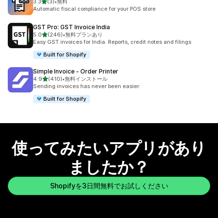
5つ星中
3.3
(3)
•
無料
合計レビュー数：3件
Automatic fiscal compliance for your POS store
GST Pro: GST Invoice India
5つ星中
5.0
(246)
•
無料プランあり
合計レビュー数：246件
Easy GST invoices for India. Reports, credit notes and filings
Built for Shopify
Simple Invoice ‑ Order Printer
5つ星中
4.9
(410)
•
無料インストール
合計レビュー数：410件
Sending invoices has never been easier.
Built for Shopify
使ってみたいアプリがあり
ましたか？
Shopifyを3日間無料でお試しください