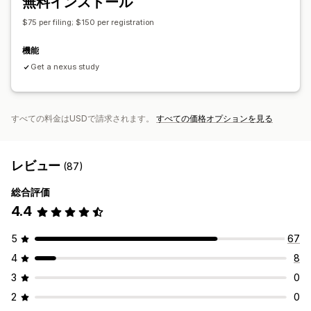
無料インストール
税務登録
納税番号検証
IOSSとOSS (EU)
EU (VAT)
インド (GST)
カナダ (HST、PST、GST)
米国 (売上税)
$75 per filing; $150 per registration
レポートと申告
機能
コンプライアンスレポート
複数都道府県/州への申告
SST申告
Get a nexus study
地方税申告書
データのエクスポート
すべての料金はUSDで請求されます。
すべての価格オプションを見る
レビュー
(87)
総合評価
4.4
5
67
4
8
3
0
2
0