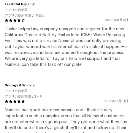
FreshCut Paper
アメリカ合衆国
アプリの使用期間：1年以上
2026年8月4日
Taylor helped my company navigate and register for the new
California Covered Battery‑Embedded (CBE) Waste Recycling
Fee. This was not a service Numeral was currently providing,
but Taylor worked with his internal team to make it happen. He
was responsive and kept me posted throughout the process.
We are very grateful for Taylor's help and support and that
Numeral can take this task off our plate!
Snoogs & Wilde
アメリカ合衆国
アプリの使用期間：3ヶ月
2026年7月31日
Numeral has good customer service and I think it's very
important in such a complex arena that all Numeral customers
are not interested in figuring out. They get done what they say
they'll do and if there's a glitch they'll fix it and follow up. Their