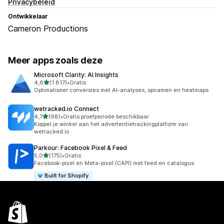
Privacybeleid
Ontwikkelaar
Cameron Productions
Meer apps zoals deze
Microsoft Clarity: AI Insights
van 5 sterren
4,6
(1.817)
•
Gratis
1817 recensies in totaal
Optimaliseer conversies met AI-analyses, opnamen en heatmaps
wetracked.io Connect
van 5 sterren
4,7
(98)
•
Gratis proefperiode beschikbaar
98 recensies in totaal
Koppel je winkel aan het advertentietrackingplatform van
wetracked.io
Parkour: Facebook Pixel & Feed
van 5 sterren
5,0
(175)
•
Gratis
175 recensies in totaal
Facebook-pixel en Meta-pixel (CAPI) met feed en catalogus
Built for Shopify