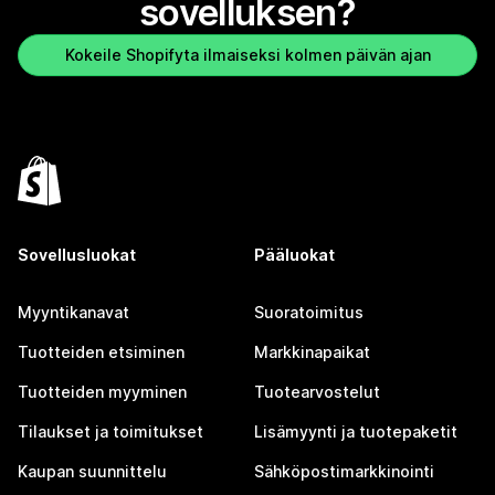
sovelluksen?
Kokeile Shopifyta ilmaiseksi kolmen päivän ajan
Sovellusluokat
Pääluokat
Myyntikanavat
Suoratoimitus
Tuotteiden etsiminen
Markkinapaikat
Tuotteiden myyminen
Tuotearvostelut
Tilaukset ja toimitukset
Lisämyynti ja tuotepaketit
Kaupan suunnittelu
Sähköpostimarkkinointi