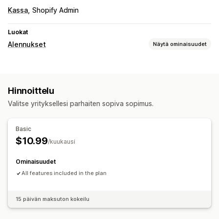
Kassa
Shopify Admin
Luokat
Alennukset
Näytä ominaisuudet
Alennustyypit
Alennuskoodit
Kupongit
Kiinteät alennukset
Hinnoittelu
Prosenttialennukset
Korialennukset
Kassa-alennukset
Valitse yrityksellesi parhaiten sopiva sopimus.
Mukautetut alennukset
Alennusten hallinnointi
Basic
Mukautettu koodi
Kampanjat
Käynnistimet ja säännöt
$10.99
/kuukausi
Alennusten pinottaminen
Automaatiot
Ominaisuudet
All features included in the plan
15 päivän maksuton kokeilu