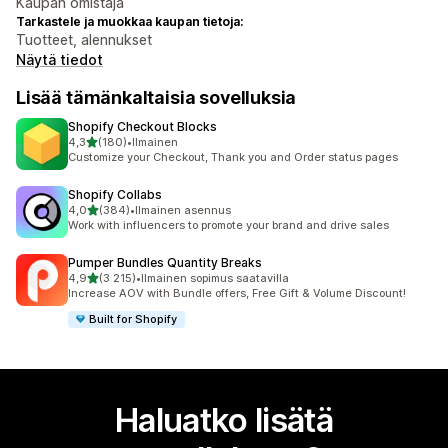
Kaupan omistaja
Tarkastele ja muokkaa kaupan tietoja:
Tuotteet, alennukset
Näytä tiedot
Lisää tämänkaltaisia sovelluksia
Shopify Checkout Blocks
/ 5 tähteä
4,3
(180)
•
Ilmainen
180 arvostelua yhteensä
Customize your Checkout, Thank you and Order status pages
Shopify Collabs
/ 5 tähteä
4,0
(384)
•
Ilmainen asennus
384 arvostelua yhteensä
Work with influencers to promote your brand and drive sales
Pumper Bundles Quantity Breaks
/ 5 tähteä
4,9
(3 215)
•
Ilmainen sopimus saatavilla
3215 arvostelua yhteensä
Increase AOV with Bundle offers, Free Gift & Volume Discount!
Built for Shopify
Haluatko lisätä