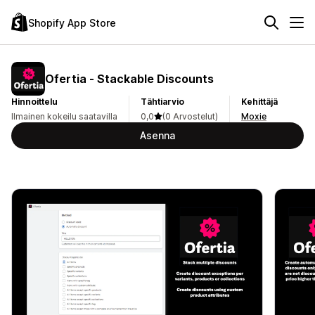
Shopify App Store
Ofertia ‑ Stackable Discounts
Hinnoittelu
Tähtiarvio
Kehittäjä
Ilmainen kokeilu saatavilla
0,0
(0 Arvostelut)
Moxie
Asenna