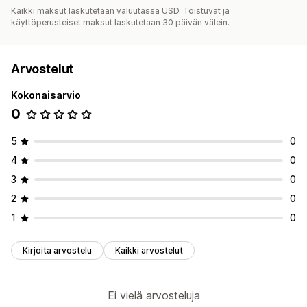
Kaikki maksut laskutetaan valuutassa USD. Toistuvat ja
käyttöperusteiset maksut laskutetaan 30 päivän välein.
Arvostelut
Kokonaisarvio
0
5
0
4
0
3
0
2
0
1
0
Kirjoita arvostelu
Kaikki arvostelut
Ei vielä arvosteluja