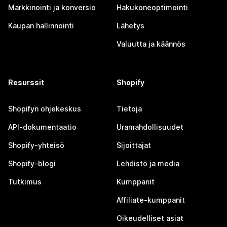
Markkinointi ja konversio
Hakukoneoptimointi
Kaupan hallinnointi
Lähetys
Valuutta ja käännös
Resurssit
Shopify
Shopifyn ohjekeskus
Tietoja
API-dokumentaatio
Uramahdollisuudet
Shopify-yhteisö
Sijoittajat
Shopify-blogi
Lehdistö ja media
Tutkimus
Kumppanit
Affiliate-kumppanit
Oikeudelliset asiat