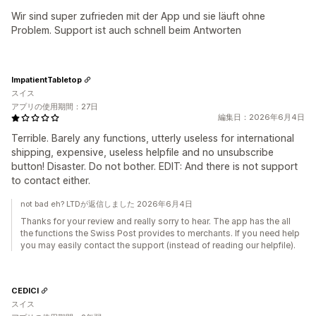
Wir sind super zufrieden mit der App und sie läuft ohne
Problem. Support ist auch schnell beim Antworten
ImpatientTabletop
スイス
アプリの使用期間：27日
編集日：2026年6月4日
Terrible. Barely any functions, utterly useless for international
shipping, expensive, useless helpfile and no unsubscribe
button! Disaster. Do not bother. EDIT: And there is not support
to contact either.
not bad eh? LTDが返信しました 2026年6月4日
Thanks for your review and really sorry to hear. The app has the all
the functions the Swiss Post provides to merchants. If you need help
you may easily contact the support (instead of reading our helpfile).
CEDICI
スイス