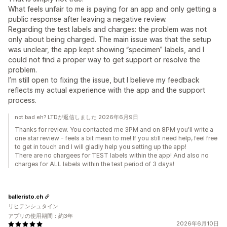
What feels unfair to me is paying for an app and only getting a
public response after leaving a negative review.
Regarding the test labels and charges: the problem was not
only about being charged. The main issue was that the setup
was unclear, the app kept showing “specimen” labels, and I
could not find a proper way to get support or resolve the
problem.
I’m still open to fixing the issue, but I believe my feedback
reflects my actual experience with the app and the support
process.
not bad eh? LTDが返信しました 2026年6月9日
Thanks for review. You contacted me 3PM and on 8PM you'll write a
one star review - feels a bit mean to me! If you still need help, feel free
to get in touch and I will gladly help you setting up the app!
There are no chargees for TEST labels within the app! And also no
charges for ALL labels within the test period of 3 days!
balleristo.ch
リヒテンシュタイン
アプリの使用期間：約3年
2026年6月10日