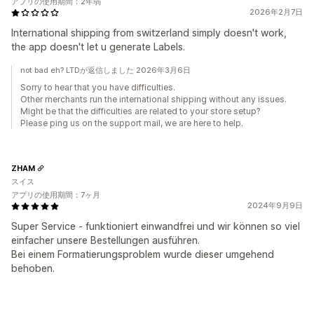
アプリの使用期間：2年弱
2026年2月7日
International shipping from switzerland simply doesn't work,
the app doesn't let u generate Labels.
not bad eh? LTDが返信しました 2026年3月6日
Sorry to hear that you have difficulties.
Other merchants run the international shipping without any issues.
Might be that the difficulties are related to your store setup?
Please ping us on the support mail, we are here to help.
ZHAM
スイス
アプリの使用期間：7ヶ月
2024年9月9日
Super Service - funktioniert einwandfrei und wir können so viel
einfacher unsere Bestellungen ausführen.
Bei einem Formatierungsproblem wurde dieser umgehend
behoben.