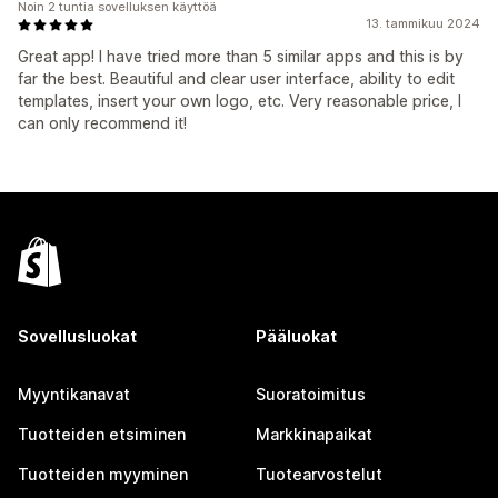
Noin 2 tuntia sovelluksen käyttöä
13. tammikuu 2024
Great app! I have tried more than 5 similar apps and this is by
far the best. Beautiful and clear user interface, ability to edit
templates, insert your own logo, etc. Very reasonable price, I
can only recommend it!
Sovellusluokat
Pääluokat
Myyntikanavat
Suoratoimitus
Tuotteiden etsiminen
Markkinapaikat
Tuotteiden myyminen
Tuotearvostelut