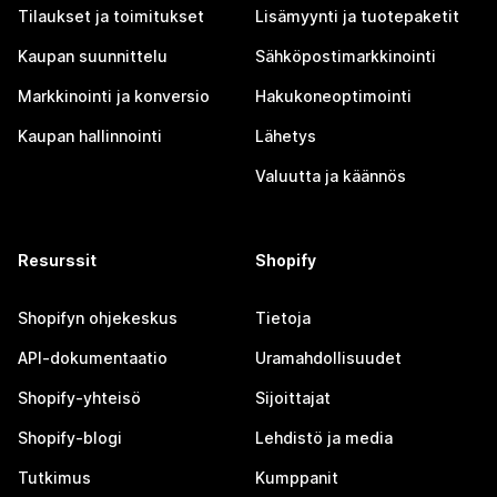
Tilaukset ja toimitukset
Lisämyynti ja tuotepaketit
Kaupan suunnittelu
Sähköpostimarkkinointi
Markkinointi ja konversio
Hakukoneoptimointi
Kaupan hallinnointi
Lähetys
Valuutta ja käännös
Resurssit
Shopify
Shopifyn ohjekeskus
Tietoja
API-dokumentaatio
Uramahdollisuudet
Shopify-yhteisö
Sijoittajat
Shopify-blogi
Lehdistö ja media
Tutkimus
Kumppanit