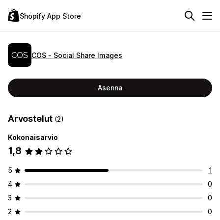
Shopify App Store
COS ‑ Social Share Images
Asenna
Arvostelut
(2)
Kokonaisarvio
1,8
5
1
4
0
3
0
2
0