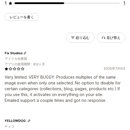
1
1
レビューを書く
絞り込む
並び替え
Fix Studios
アメリカ合衆国
アプリの使用期間：約2ヶ月
2025年7月5日
Very limited. VERY BUGGY. Produces multiples of the same
image even when only one selected. No option to disable for
certain categores (collections, blog, pages, products etc.) If
you use this, it activates on everything on your site.
Emailed support a couple times and got no response.
YELLOWDOG.
チェコ