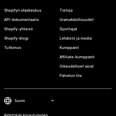
Shopifyn ohjekeskus
Tietoja
API-dokumentaatio
Uramahdollisuudet
Shopify-yhteisö
Sijoittajat
Shopify-blogi
Lehdistö ja media
Tutkimus
Kumppanit
Affiliate-kumppanit
Oikeudelliset asiat
Palvelun tila
Kehittäjän kirjautuminen