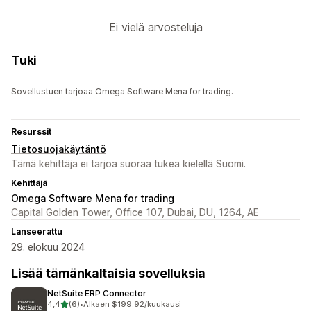
Ei vielä arvosteluja
Tuki
Sovellustuen tarjoaa Omega Software Mena for trading.
Resurssit
Tietosuojakäytäntö
Tämä kehittäjä ei tarjoa suoraa tukea kielellä Suomi.
Kehittäjä
Omega Software Mena for trading
Capital Golden Tower, Office 107, Dubai, DU, 1264, AE
Lanseerattu
29. elokuu 2024
Lisää tämänkaltaisia sovelluksia
NetSuite ERP Connector
/ 5 tähteä
4,4
(6)
•
Alkaen $199.92/kuukausi
6 arvostelua yhteensä