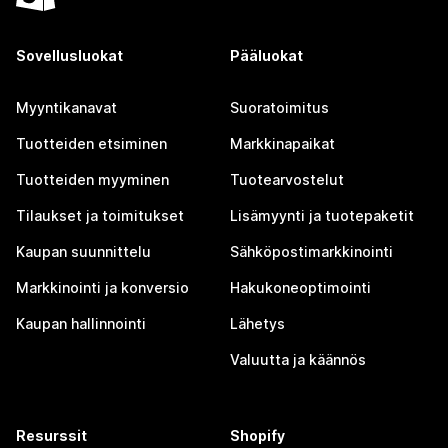
Sovellusluokat
Pääluokat
Myyntikanavat
Suoratoimitus
Tuotteiden etsiminen
Markkinapaikat
Tuotteiden myyminen
Tuotearvostelut
Tilaukset ja toimitukset
Lisämyynti ja tuotepaketit
Kaupan suunnittelu
Sähköpostimarkkinointi
Markkinointi ja konversio
Hakukoneoptimointi
Kaupan hallinnointi
Lähetys
Valuutta ja käännös
Resurssit
Shopify