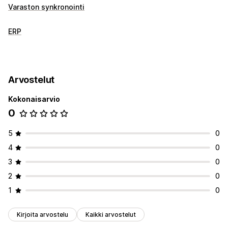
Varaston synkronointi
ERP
Arvostelut
Kokonaisarvio
0
5
0
4
0
3
0
2
0
1
0
Kirjoita arvostelu
Kaikki arvostelut