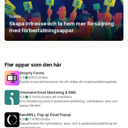
Guide
Skapa intresse och ta hem mer försäljning
med förbeställningsappar.
Fler appar som den här
Shopify Forms
av 5 stjärnor
4,5
(663)
•
Gratis
663 recensioner totalt
Samla in kundinformation för att utöka din marknadsföringslista
Omnisend Email Marketing & SMS
av 5 stjärnor
4,8
(2 949)
•
Gratis att installera
2949 recensioner totalt
Driv försäljning med e-postmarknadsföring, nyhetsbrev, sms och
popup-fönster
SendWILL Pop up Email Popup
av 5 stjärnor
4,9
(7 476)
•
Gratis
7476 recensioner totalt
Popupfönster för nyhetsbrev, sms- och e-postmarknadsföring för
registreringar