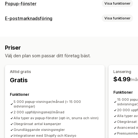
Popup-fönster
Visa funktioner
Popup-typer
E-postmarknadsföring
Visa funktioner
Popup-fönster för e-postadresser
Popup-fönster för sms
Kampanjtyper
Popup-fönster för varukorg
Exit intent-meddelande
Popup-fönster
Formulär
Rabatter
Kampanjer
Rabatter
Snurra på hjulet
Nedräkningstimer
Nyhetsbrev
Priser
Exit intent-meddelande
Övergivna varukorgar
Formulär
Meddelanden
Spel
Enkäter
Välj den plan som passar ditt företag bäst.
Välkomstmejl
Uppföljningsmejl
Popup-fönster med varningar
Anpassade popup-fönster
Kampanjhantering
Hantering av popup-fönster
Alltid gratis
Lansering
Redigeringsverktyg
Mallar
Inhämtning av samtycke
Redigeringsverktyg
Mallar
Översättning
Lokalisering
$4.99
Gratis
/må
Insamling av e-postadresser
Insamling av telefonnummer
Insamling av e-postadresser
Insamling av telefonnummer
Utlösare och regler
Automatiseringar
Målinriktning
Funktioner
Kampanjer
Utlösare och regler
Automatiseringar
Funktioner
Geolokalisering
Segmentering
Taggning
Spårning
15 000 popu
Målinriktning
Geolokalisering
Segmentering
Taggning
5 000 popup-visningar/månad (≈ 15 000
sidvisningar
sidvisningar)
Rapportering
Analysverktyg
Rapportering
Analysverktyg
Spårning
20 000 uppf
2 000 uppföljningsmejl/månad
Alla typer a
Alla typer av popup-fönster (opt-in, snurra och vinn)
Obegränsat 
Obegränsat antal kampanjer
Avancerad m
Grundläggande visningsregler
Premiuminte
Integrationer med Shopify och Klaviyo