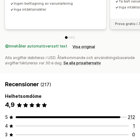
Ta bort var
Ingen borttagning av varumärkning
Inga intäkts
Inga intäktsinsikter
Prova gratis i
Innehåller automatöversatt text
Visa original
Alla avgifter debiteras i USD. Återkommande och användningsbaserade
avgifter faktureras var 30:e dag.
Se alla prisalternativ
Recensioner
(217)
Helhetsomdöme
4,9
5
212
4
1
3
0