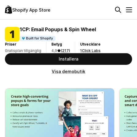
Shopify App Store
1CP: Email Popups & Spin Wheel
Built for Shopify
Priser
Betyg
Utvecklare
Gratisplan tillgänglig
4,9
(217)
1Click Labs
Installera
Visa demobutik