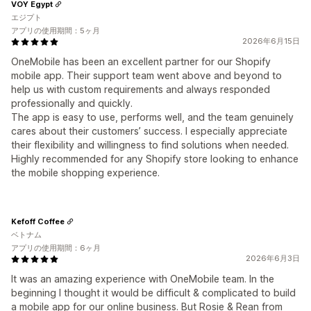
VOY Egypt
エジプト
アプリの使用期間：5ヶ月
2026年6月15日
OneMobile has been an excellent partner for our Shopify
mobile app. Their support team went above and beyond to
help us with custom requirements and always responded
professionally and quickly.
The app is easy to use, performs well, and the team genuinely
cares about their customers’ success. I especially appreciate
their flexibility and willingness to find solutions when needed.
Highly recommended for any Shopify store looking to enhance
the mobile shopping experience.
Kefoff Coffee
ベトナム
アプリの使用期間：6ヶ月
2026年6月3日
It was an amazing experience with OneMobile team. In the
beginning I thought it would be difficult & complicated to build
a mobile app for our online business. But Rosie & Rean from