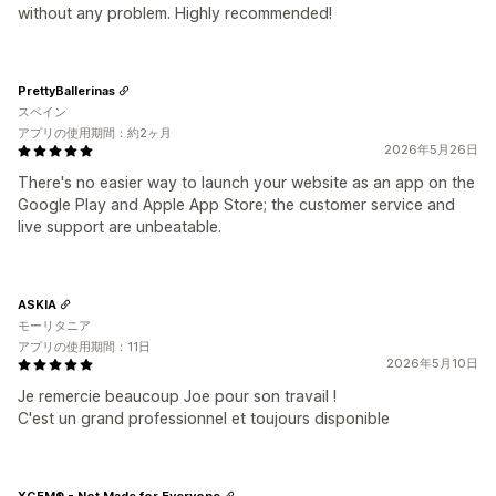
without any problem. Highly recommended!
PrettyBallerinas
スペイン
アプリの使用期間：約2ヶ月
2026年5月26日
There's no easier way to launch your website as an app on the
Google Play and Apple App Store; the customer service and
live support are unbeatable.
ASKIA
モーリタニア
アプリの使用期間：11日
2026年5月10日
Je remercie beaucoup Joe pour son travail !
C'est un grand professionnel et toujours disponible
XGEM® - Not Made for Everyone