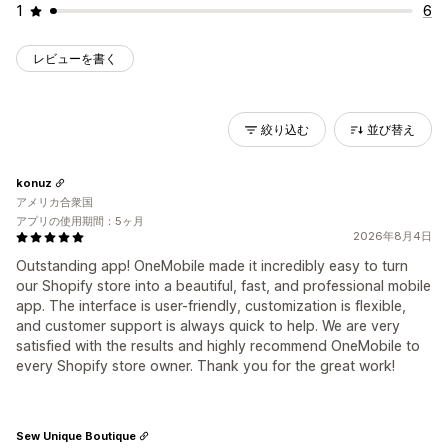
1
6
レビューを書く
絞り込む
並び替え
konuz
アメリカ合衆国
アプリの使用期間：5ヶ月
2026年8月4日
Outstanding app! OneMobile made it incredibly easy to turn
our Shopify store into a beautiful, fast, and professional mobile
app. The interface is user-friendly, customization is flexible,
and customer support is always quick to help. We are very
satisfied with the results and highly recommend OneMobile to
every Shopify store owner. Thank you for the great work!
Sew Unique Boutique