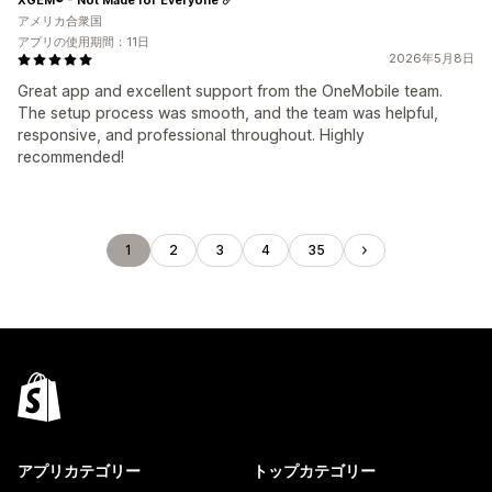
アメリカ合衆国
アプリの使用期間：11日
2026年5月8日
Great app and excellent support from the OneMobile team.
The setup process was smooth, and the team was helpful,
responsive, and professional throughout. Highly
recommended!
1
2
3
4
35
アプリカテゴリー
トップカテゴリー