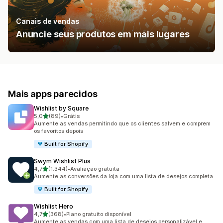
Canais de vendas
Anuncie seus produtos em mais lugares
Mais apps parecidos
Wishlist by Square
de 5 estrelas
5,0
(89)
•
Grátis
89 avaliações ao todo
Aumente as vendas permitindo que os clientes salvem e comprem
os favoritos depois
Built for Shopify
Swym Wishlist Plus
de 5 estrelas
4,7
(1.344)
•
Avaliação gratuita
1344 avaliações ao todo
Aumente as conversões da loja com uma lista de desejos completa
Built for Shopify
Wishlist Hero
de 5 estrelas
4,7
(368)
•
Plano gratuito disponível
368 avaliações ao todo
Aumente as vendas com uma lista de desejos personalizável e