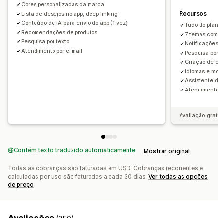
Cores personalizadas da marca
Branding personalizado
Layouts automáticos
Recursos
Lista de desejos no app, deep linking
Ícones personalizados
Conteúdo de IA para envio do app (1 vez)
Em vários idiomas
Tudo do pla
Recomendações de produtos
7 temas com
Modelos de e-mail
Alertas de compra
Alertas de preço
Pesquisa por texto
Notificaçõe
Alertas de estoque
Atendimento por e-mail
Pesquisa por
Criação de 
Idiomas e m
Assistente 
Atendimento
Avaliação grat
Contém texto traduzido automaticamente
Mostrar original
Todas as cobranças são faturadas em USD. Cobranças recorrentes e
calculadas por uso são faturadas a cada 30 dias.
Ver todas as opções
de preço
Avaliações