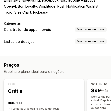
Email SMS Advertising
Facebook Ads, Google Analytics
OpenAI, Bon Loyalty, Amplitude
Push Notification Wishlist
Tidio, Size Chart, Pickeasy
Categorias
Construtor de apps móveis
Mostrar os recursos
Personalização
Listas de desejos
Mostrar os recursos
Design do app
Banners
Página inicial
Login
Tipos de listas
Página do carrinho
Páginas de produtos
Modelos
Inscrição online
Lista de desejos pública
Favoritos
Editor de arrastar e soltar
Coleções
Em várias moedas
Preços
Salvar para mais tarde
Lista de desejos do visitante
Em vários idiomas
Visualização em tempo real
Escolha o plano ideal para o negócio.
Sincronização em tempo real
Gestão de listas
Compartilhamento em redes sociais
Notificações push
FREE
SCALE•UP
Links de compartilhamento
Painel de controle
Carrinho abandonado
Notificações automáticas
$99
Grátis
/mês
Importação e exportação
Adicionar ao carrinho
Disponibilidade em estoque
Personalizado
Promoções
Sem taxas par
Análises de conversões
móvel. Depois 
Rich media
Agendada
Segmentos
Recursos
infraestrutura
Notificações personalizadas
excedente
1 tema padrão com 5 blocos de design
Personalização