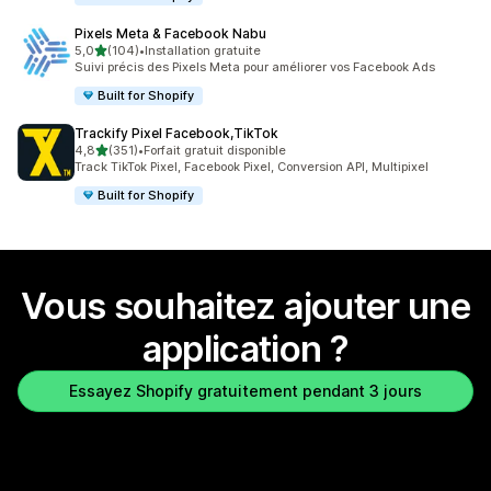
Pixels Meta & Facebook Nabu
étoile(s) sur 5
5,0
(104)
•
Installation gratuite
104 avis au total
Suivi précis des Pixels Meta pour améliorer vos Facebook Ads
Built for Shopify
Trackify Pixel Facebook,TikTok
étoile(s) sur 5
4,8
(351)
•
Forfait gratuit disponible
351 avis au total
Track TikTok Pixel, Facebook Pixel, Conversion API, Multipixel
Built for Shopify
Vous souhaitez ajouter une
application ?
Essayez Shopify gratuitement pendant 3 jours