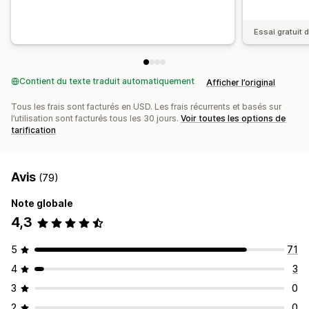
Essai gratuit d
Contient du texte traduit automatiquement
Afficher l’original
Tous les frais sont facturés en USD. Les frais récurrents et basés sur
l’utilisation sont facturés tous les 30 jours.
Voir toutes les options de
tarification
Avis
(79)
Note globale
4,3
5
71
4
3
3
0
2
0