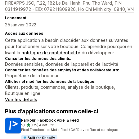
FIREAPPS JSC, F.22, 182 Le Dai Hanh, Phu Tho Ward, TIN:
0314919972 - EID: 079211809826, Ho Chi Minh city, 0840, VN
Lancement
25 janvier 2022
Accès aux données
Cette application a besoin d’accéder aux données suivantes
pour fonctionner sur votre boutique. Comprendre pourquoi en
lisant la
politique de confidentialité
du développeur.
Consulter les données des clients:
Données sensibles, données de l’appareil et de l’activité
Consulter les données des employés et des collaborateurs:
Propriétaire de la boutique
Afficher et modifier les données de la boutique:
Clients, produits, commandes, analyse de la boutique,
Boutique en ligne
Voir les détails
Plus d’applications comme celle-ci
Parkour: Facebook Pixel & Feed
étoile(s) sur 5
5,0
(175)
•
Gratuite
175 avis au total
Pixel Facebook et Meta Pixel (CAPI) avec flux et catalogue
Built for Shopify