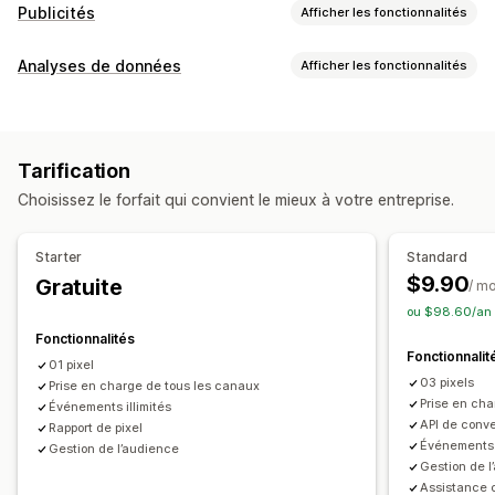
Publicités
Afficher les fonctionnalités
Ciblage
Analyses de données
Afficher les fonctionnalités
Audiences personnalisées
En fonction de l’événement
Comportement du client
Comportement
Reciblage
Suivi en temps réel
Suivi de l’activité
Gestion de campagnes
Tarification
Suivi de l’événement
Pages vues
Adresse IP du visiteur
Médias sociaux
Site web
Gestion des pixels
Choisissez le forfait qui convient le mieux à votre entreprise.
Marketing et ventes
Analyses de performance
Retour sur investissement publicitaire (ROAS)
Starter
Standard
Suivi des performances
Indicateurs d’engagement
Suivi des achats
Suivi UTM
Suivi de pixel
$9.90
Gratuite
/ m
Suivi des conversions
Attribution UTM
ou $98.60/an 
Supports visuels et rapports
Fonctionnalités
Tableau de bord des analyses de données
Fonctionnalit
01 pixel
Conformité au RGPD
03 pixels
Prise en charge de tous les canaux
Prise en cha
Événements illimités
API de conve
Rapport de pixel
Événements i
Gestion de l’audience
Gestion de l
Assistance c