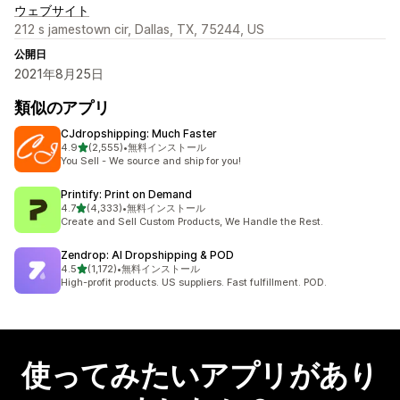
ウェブサイト
212 s jamestown cir, Dallas, TX, 75244, US
公開日
2021年8月25日
類似のアプリ
CJdropshipping: Much Faster
5つ星中
4.9
(2,555)
•
無料インストール
合計レビュー数：2555件
You Sell - We source and ship for you!
Printify: Print on Demand
5つ星中
4.7
(4,333)
•
無料インストール
合計レビュー数：4333件
Create and Sell Custom Products, We Handle the Rest.
Zendrop: AI Dropshipping & POD
5つ星中
4.5
(1,172)
•
無料インストール
合計レビュー数：1172件
High-profit products. US suppliers. Fast fulfillment. POD.
使ってみたいアプリがあり