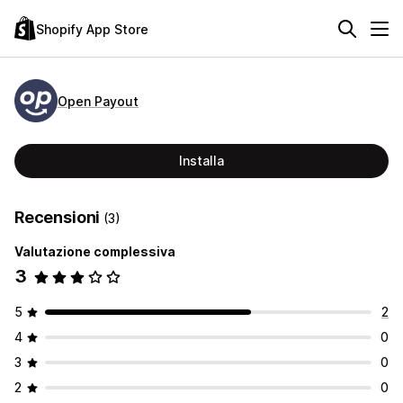
Shopify App Store
Open Payout
Installa
Recensioni
(3)
Valutazione complessiva
3
5
2
4
0
3
0
2
0