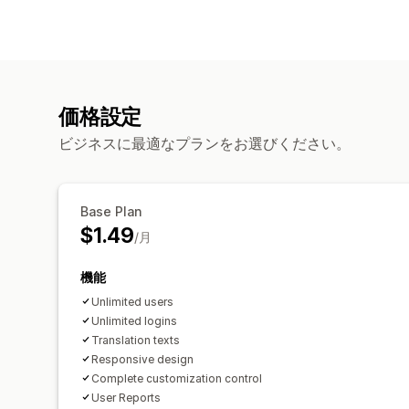
価格設定
ビジネスに最適なプランをお選びください。
Base Plan
$1.49
/月
機能
Unlimited users
Unlimited logins
Translation texts
Responsive design
Complete customization control
User Reports