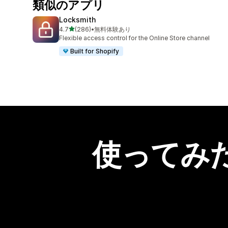
類似のアプリ
Locksmith
5つ星中
4.7
(286)
•
無料体験あり
合計レビュー数：286件
Flexible access control for the Online Store channel
Built for Shopify
使ってみ