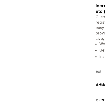
Incr
etc.
Custo
regis
easy 
provi
Live,
We 
Get
Ins
言語
連携対
カテゴ