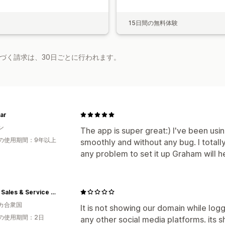
15日間の無料体験
基づく請求は、30日ごとに行われます。
ar
ン
The app is super great:) I've been usin
の使用期間：9年以上
smoothly and without any bug. I total
any problem to set it up Graham will h
Global Sales & Service Ecommerce
カ合衆国
It is not showing our domain while log
の使用期間：2日
any other social media platforms. it