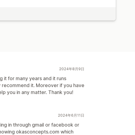
2024年8月9日
g it for many years and it runs
ly recommend it. Moreover if you have
elp you in any matter. Thank you!
2024年6月11日
ging in through gmail or facebook or
s showing okasconcepts.com which