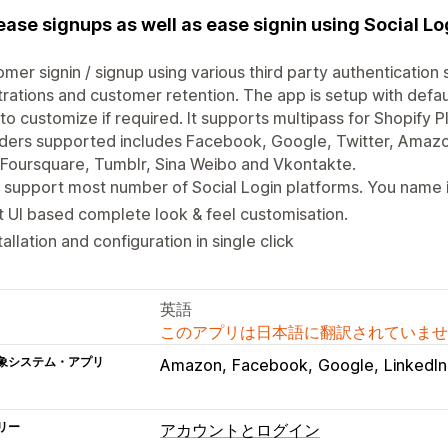
ease signups as well as ease signin using Social Lo
)
mer signin / signup using various third party authentication
trations and customer retention. The app is setup with defaul
to customize if required. It supports multipass for Shopify Pl
ders supported includes Facebook, Google, Twitter, Amaz
 Foursquare, Tumblr, Sina Weibo and Vkontakte.
support most number of Social Login platforms. You name it
 UI based complete look & feel customisation.
tallation and configuration in single click
英語
このアプリは日本語に翻訳されていませ
象システム・アプリ
Amazon
Facebook
Google
LinkedIn
リー
アカウントとログイン