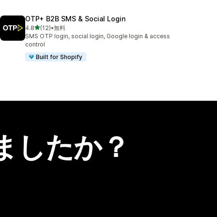
OTP+ B2B SMS & Social Login
5つ星中
4.8
(12)
•
無料
合計レビュー数：12件
SMS OTP login, social login, Google login & access
control
Built for Shopify
ましたか？