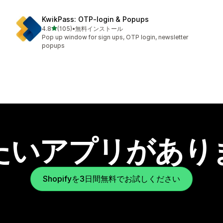
KwikPass: OTP‑login & Popups
5つ星中
4.8
(105)
•
無料インストール
合計レビュー数：105件
Pop up window for sign ups, OTP login, newsletter
popups
たいアプリがあり
Shopifyを3日間無料でお試しください