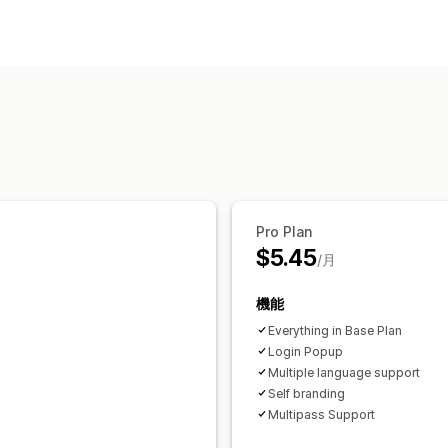
お客様ログイン
ソーシャルログイン
シングルサインオン 
アカウント管理
複数言語
アクセス制御
アクセスの制限
Pro Plan
$5.45
/月
機能
Everything in Base Plan
Login Popup
Multiple language support
Self branding
Multipass Support