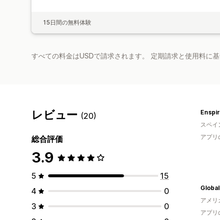
15日間の無料体験
すべての料金はUSDで請求されます。 定期請求と使用料に
レビュー
Enspir
(20)
スペイ
アプリ
総合評価
3.9
5
15
4
0
アメリ
3
0
アプリ