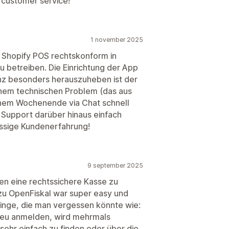
g customer service!
1 november 2025
t Shopify POS rechtskonform in
 betreiben. Die Einrichtung der App
Ganz besonders herauszuheben ist der
einem technischen Problem (das aus
inem Wochenende via Chat schnell
r Support darüber hinaus einfach
lassige Kundenerfahrung!
9 september 2025
en eine rechtssichere Kasse zu
zu OpenFiskal war super easy und
 Dinge, die man vergessen könnte wie:
eu anmelden, wird mehrmals
sehr einfach zu finden oder über die