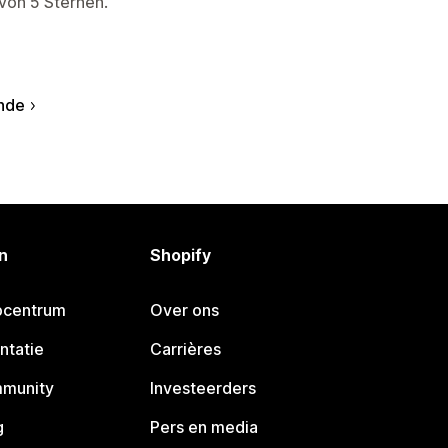
von 5 Sternen.
nde
n
Shopify
pcentrum
Over ons
ntatie
Carrières
mmunity
Investeerders
g
Pers en media