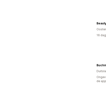
Beaut
Oosten
16 dag
Buchm
Duitsl
Ongeve
de ap