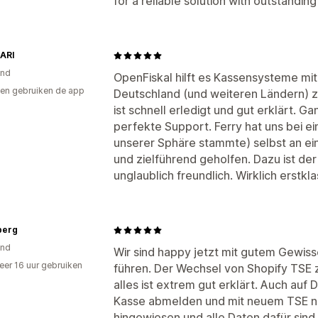
for a reliable solution with outstandin
MARI
and
OpenFiskal hilft es Kassensysteme mi
en gebruiken de app
Deutschland (und weiteren Ländern) zu
ist schnell erledigt und gut erklärt. 
perfekte Support. Ferry hat uns bei 
unserer Sphäre stammte) selbst an e
und zielführend geholfen. Dazu ist de
unglaublich freundlich. Wirklich erstk
berg
and
Wir sind happy jetzt mit gutem Gewiss
er 16 uur gebruiken
führen. Der Wechsel von Shopify TSE 
p
alles ist extrem gut erklärt. Auch auf
Kasse abmelden und mit neuem TSE n
hingewiesen und alle Daten dafür sind 