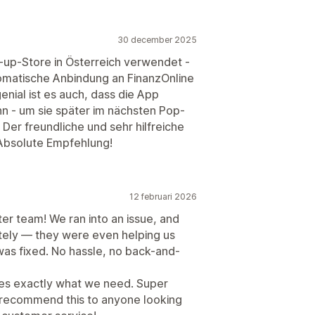
30 december 2025
-up-Store in Österreich verwendet -
tomatische Anbindung an FinanzOnline
nial ist es auch, dass die App
n - um sie später im nächsten Pop-
Der freundliche und sehr hilfreiche
 Absolute Empfehlung!
12 februari 2026
r team! We ran into an issue, and
tely — they were even helping us
was fixed. No hassle, no back-and-
oes exactly what we need. Super
y recommend this to anyone looking