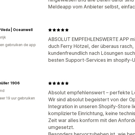
Meldeapp vom Anbieter selbst, einfach
yVeda | Oceanwell
rijk
ABSOLUT EMPFEHLENSWERTE APP mit 
en gebruiken de app
duch Ferry Hötzel, der überaus rasch
kundenfreundlich nach Lösungen sucht
besten Support-Services im shopify-
üller 1906
and
Absolut empfehlenswert – perfekte Lös
er 19 uur gebruiken
Wir sind absolut begeistert von der O
p
Integration in unseren Shopify-Store li
komplizierte Einrichtung, keine techn
Zeit war alles konform mit den Anfo
umgesetzt.
Besonders hervorzuheben ist, wie ben