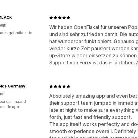
KLACK
rijk
Wir haben OpenFiskal für unseren Pop
den gebruiken de
und sind sehr zufrieden damit. Die au
hat wunderbar funktioniert. Genauso ge
wieder kurze Zeit pausiert werden kan
up-Store wieder einsetzen zu können. 
Support von Ferry ist das i-Tüpfchen.
pice Germany
and
Absolutely amazing app and even bette
eer een maand
their support team jumped in immedia
ken de app
late at night to make sure everything 
forth, just fast and friendly support.
The app itself works perfectly and d
smooth experience overall. Definitel