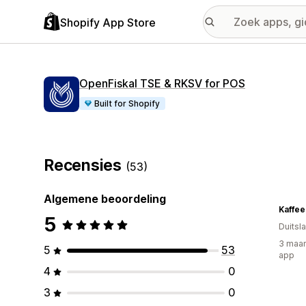
Shopify App Store
OpenFiskal TSE & RKSV for POS
Built for Shopify
Recensies
(53)
Algemene beoordeling
Kaffee
5
Duitsl
3 maan
5
53
app
4
0
3
0