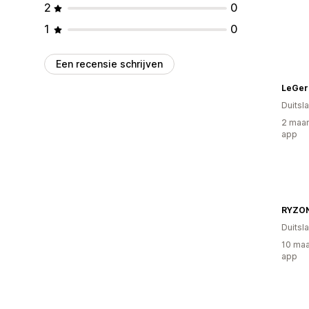
2
0
1
0
Een recensie schrijven
LeGer
Duitsl
2 maan
app
RYZO
Duitsl
10 maa
app