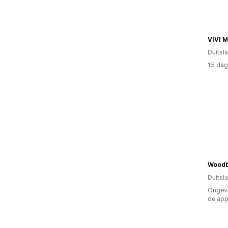
VIVI 
Duitsl
15 dag
Wood
Duitsl
Ongeve
de ap