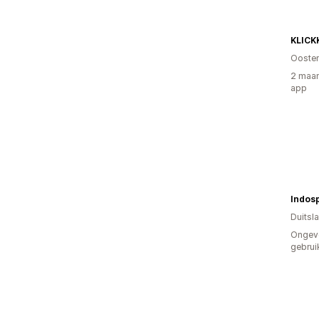
KLICK
Oosten
2 maan
app
Indos
Duitsl
Ongev
gebrui