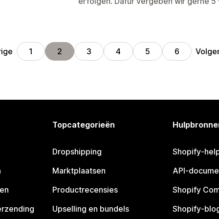
erfolgen. Dafür vergeben wir gerne 5 
rige
Volge
1
2
3
4
5
6
Topcategorieën
Hulpbronne
Dropshipping
Shopify-hel
n
Marktplaatsen
API-docume
pen
Productrecensies
Shopify Co
erzending
Upselling en bundels
Shopify-blo