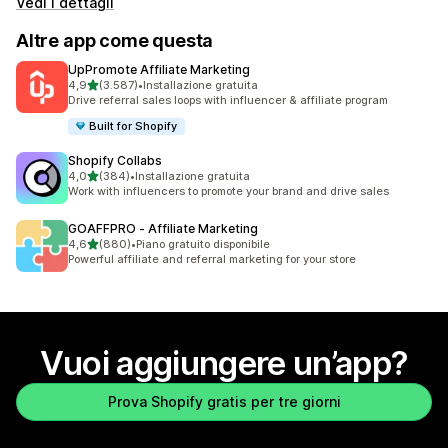
Vedi i dettagli
Altre app come questa
UpPromote Affiliate Marketing
stelle su 5
4,9
(3.587)
•
Installazione gratuita
3587 recensioni totali
Drive referral sales loops with influencer & affiliate program
Built for Shopify
Shopify Collabs
stelle su 5
4,0
(384)
•
Installazione gratuita
384 recensioni totali
Work with influencers to promote your brand and drive sales
GOAFFPRO ‑ Affiliate Marketing
stelle su 5
4,6
(880)
•
Piano gratuito disponibile
880 recensioni totali
Powerful affiliate and referral marketing for your store
Vuoi aggiungere un’app?
Prova Shopify gratis per tre giorni