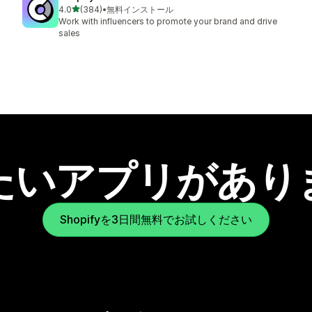
5つ星中
4.0
(384)
•
無料インストール
合計レビュー数：384件
Work with influencers to promote your brand and drive
sales
たいアプリがあり
Shopifyを3日間無料でお試しください