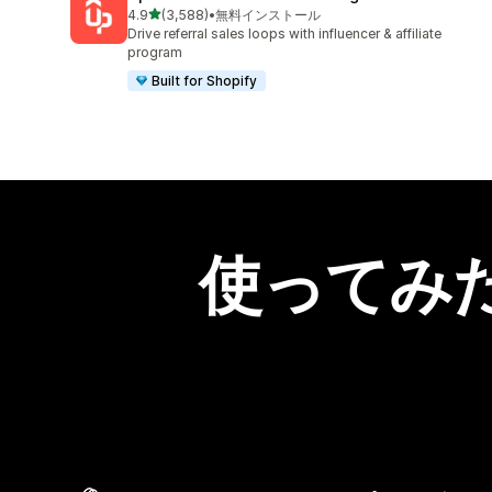
5つ星中
4.9
(3,588)
•
無料インストール
合計レビュー数：3588件
Drive referral sales loops with influencer & affiliate
program
Built for Shopify
使ってみ