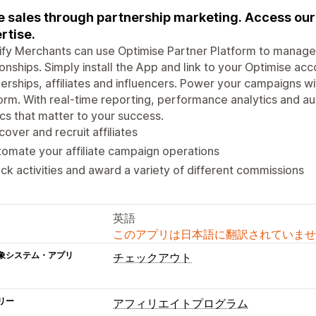
e sales through partnership marketing. Access our
rtise.
fy Merchants can use Optimise Partner Platform to manage p
ionships. Simply install the App and link to your Optimise ac
erships, affiliates and influencers. Power your campaigns 
orm. With real-time reporting, performance analytics and au
cs that matter to your success.
cover and recruit affiliates
omate your affiliate campaign operations
ck activities and award a variety of different commissions
英語
このアプリは日本語に翻訳されていませ
象システム・アプリ
チェックアウト
リー
アフィリエイトプログラム