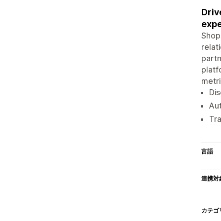
Driv
expe
Shopi
relat
partn
platf
metri
Dis
Aut
Tra
言語
連携対
カテゴ