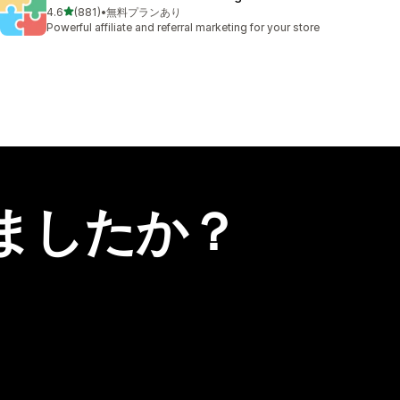
5つ星中
4.6
(881)
•
無料プランあり
合計レビュー数：881件
Powerful affiliate and referral marketing for your store
ましたか？