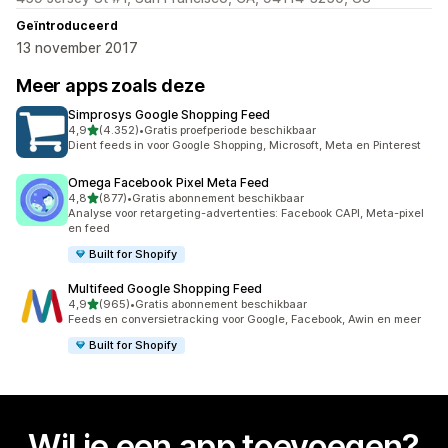
Geïntroduceerd
13 november 2017
Meer apps zoals deze
Simprosys Google Shopping Feed
van 5 sterren
4,9
(4.352)
•
Gratis proefperiode beschikbaar
4352 recensies in totaal
Dient feeds in voor Google Shopping, Microsoft, Meta en Pinterest
Omega Facebook Pixel Meta Feed
van 5 sterren
4,8
(877)
•
Gratis abonnement beschikbaar
877 recensies in totaal
Analyse voor retargeting-advertenties: Facebook CAPI, Meta-pixel
en feed
Built for Shopify
Multifeed Google Shopping Feed
van 5 sterren
4,9
(965)
•
Gratis abonnement beschikbaar
965 recensies in totaal
Feeds en conversietracking voor Google, Facebook, Awin en meer
Built for Shopify
Wil je een app toevoegen?