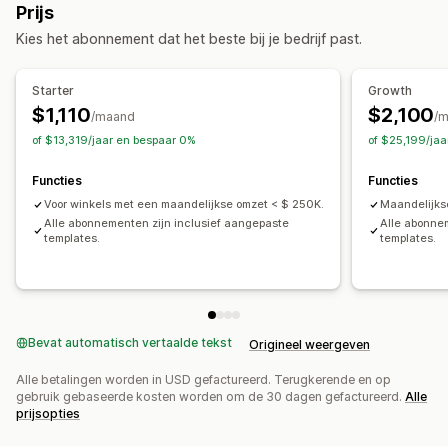
Prijs
AI-toewijzing
Aangepaste formules
Aangepaste labels
Kies het abonnement dat het beste bij je bedrijf past.
Aangepaste regels
Lokale voorraad
Meerdere valuta
Meerdere talen
Variantsynchronisatie
Collectietargeting
Starter
Growth
Feedbeheer
$1,110
$2,100
/maand
/
Productsynchronisatie
Bulkbewerking
of $13,319/jaar en bespaar 0%
of $25,199/ja
Geplande synchronisatie
Productselectie
Functies
Functies
Targetspecifieke locaties
Voorraadondersteuning
Voor winkels met een maandelijkse omzet < $ 250K.
Maandelijks
Feedoptimalisatie
Prestaties bijhouden
Alle abonnementen zijn inclusief aangepaste
Alle abonne
templates.
templates.
Bevat automatisch vertaalde tekst
Origineel weergeven
Alle betalingen worden in USD gefactureerd. Terugkerende en op
gebruik gebaseerde kosten worden om de 30 dagen gefactureerd.
Alle
prijsopties