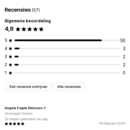
Recensies
(57)
Algemene beoordeling
4,8
5
50
4
3
3
2
2
2
1
0
Een recensie schrijven
Alle recensies
Angela Caglia Skincare
Verenigde Staten
22 dagen gebruiken de app
19 februari 2024