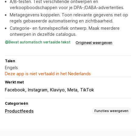
A/B-testen. Test verschillende ontwerpen en
verkoopboodschappen voor je DPA-/DABA-advertenties.
Metagegevens koppelen. Toon relevante gegevens met op
regels gebaseerde automatisering en zichtbaarheid.
Categorie- en funnelspecifiek ontwerp. Maak meerdere
ontwerpen in dezelfde catalogus.
Bevat automatisch vertaalde tekst
Origineel weergeven
Talen
Engels
Deze app is niet vertaald in het Nederlands
Werkt met
Facebook
Instagram
Klaviyo
Meta
TikTok
Categorieën
Productfeeds
Functies weergeven
Aanpassing van feeds
Kenmerkfiltering
Kenmerktoewijzing
Metavelden