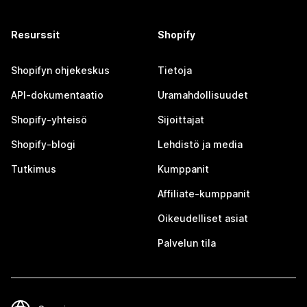
Resurssit
Shopify
Shopifyn ohjekeskus
Tietoja
API-dokumentaatio
Uramahdollisuudet
Shopify-yhteisö
Sijoittajat
Shopify-blogi
Lehdistö ja media
Tutkimus
Kumppanit
Affiliate-kumppanit
Oikeudelliset asiat
Palvelun tila