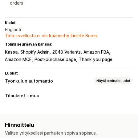
orders
Kielet
Englanti
Tätä sovellusta ei ole käännetty kielelle Suomi
Toimii seuraavan kanssa:
Kassa
Shopify Admin
2048 Variants
Amazon FBA
Amazon MCF
Post-purchase page
Thank you page
Luokat
Työnkulun automaatio
Näytä ominaisuudet
Automaattiset tehtävät
Tilaukset – muu
Asiakastunnisteet
Sähköpostivastaukset
Petosten tunnistus
Varastotasot
Tilausten täyttäminen
Tilaustunnisteet
Tuotetunnisteet
Aikaperusteiset
Hinnoittelu
Tilausten käsittely
Valitse yrityksellesi parhaiten sopiva sopimus.