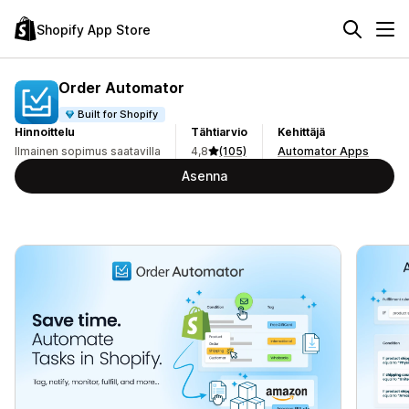
Shopify App Store
Order Automator
Built for Shopify
Hinnoittelu
Tähtiarvio
Kehittäjä
Ilmainen sopimus saatavilla
4,8
(105)
Automator Apps
Asenna