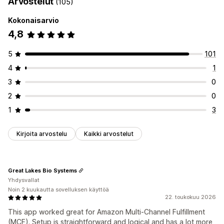
Arvostelut
(105)
Kokonaisarvio
4,8
5
101
4
1
3
0
2
0
1
3
Kirjoita arvostelu
Kaikki arvostelut
Great Lakes Bio Systems
Yhdysvallat
Noin 2 kuukautta sovelluksen käyttöä
22. toukokuu 2026
This app worked great for Amazon Multi-Channel Fulfillment
(MCF). Setup is straightforward and logical and has a lot more