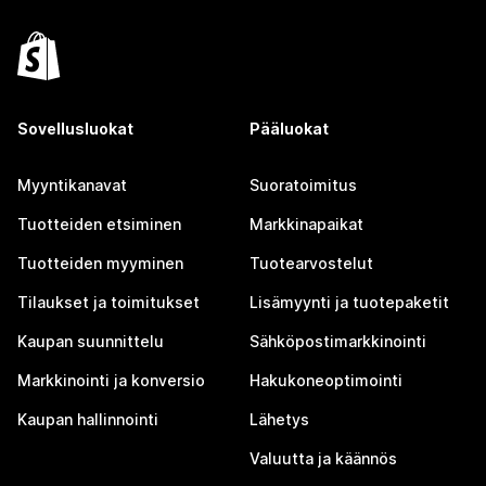
Sovellusluokat
Pääluokat
Myyntikanavat
Suoratoimitus
Tuotteiden etsiminen
Markkinapaikat
Tuotteiden myyminen
Tuotearvostelut
Tilaukset ja toimitukset
Lisämyynti ja tuotepaketit
Kaupan suunnittelu
Sähköpostimarkkinointi
Markkinointi ja konversio
Hakukoneoptimointi
Kaupan hallinnointi
Lähetys
Valuutta ja käännös