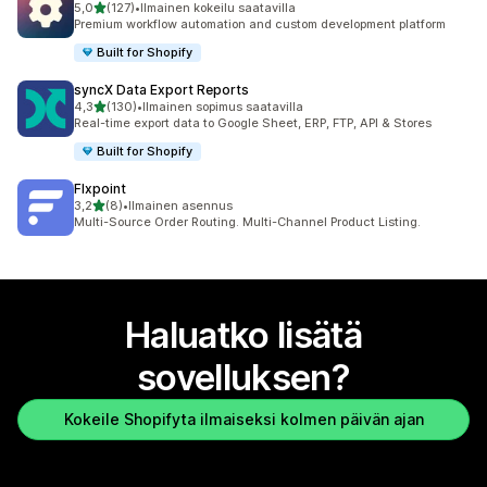
/ 5 tähteä
5,0
(127)
•
Ilmainen kokeilu saatavilla
127 arvostelua yhteensä
Premium workflow automation and custom development platform
Built for Shopify
syncX Data Export Reports
/ 5 tähteä
4,3
(130)
•
Ilmainen sopimus saatavilla
130 arvostelua yhteensä
Real-time export data to Google Sheet, ERP, FTP, API & Stores
Built for Shopify
Flxpoint
/ 5 tähteä
3,2
(8)
•
Ilmainen asennus
8 arvostelua yhteensä
Multi-Source Order Routing. Multi-Channel Product Listing.
Haluatko lisätä
sovelluksen?
Kokeile Shopifyta ilmaiseksi kolmen päivän ajan