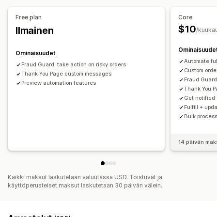
Mukautukset
API:t
Ehdollinen logiikka
Mukautetut käynnistimet
Free plan
Core
Tietojen automaattinen synkronointi
Ajastetut tehtävät
$10
Ilmainen
/kuuka
Mukautetut työnkulut
Useat kaupat
Ominaisuude
Ominaisuudet
Automate ful
Fraud Guard: take action on risky orders
Custom order
Thank You Page custom messages
Fraud Guard:
Preview automation features
Thank You 
Get notified
Fulfill + up
Bulk process
14 päivän mak
Kaikki maksut laskutetaan valuutassa USD. Toistuvat ja
käyttöperusteiset maksut laskutetaan 30 päivän välein.