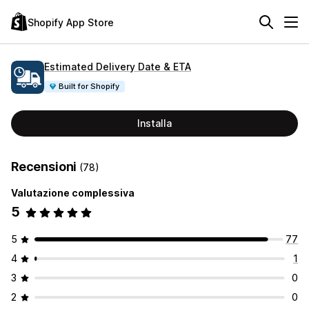
Shopify App Store
Estimated Delivery Date & ETA
Built for Shopify
Installa
Recensioni
(78)
Valutazione complessiva
5
5
77
4
1
3
0
2
0